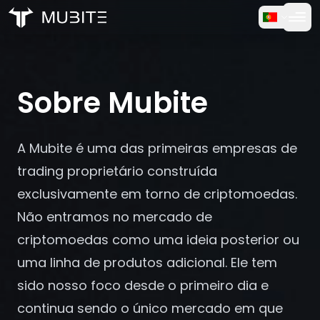
Como Funciona
Início
/
Perguntas Frequentes
Teste Gratuito
/
Sobre Mubite
Sobre Mubite
FAQ
A Mubite é uma das primeiras empresas de
Depoimentos
trading proprietário construída
exclusivamente em torno de criptomoedas.
Trading
Não entramos no mercado de
Sobre Nós
criptomoedas como uma ideia posterior ou
uma linha de produtos adicional. Ele tem
Entrar
sido nosso foco desde o primeiro dia e
continua sendo o único mercado em que