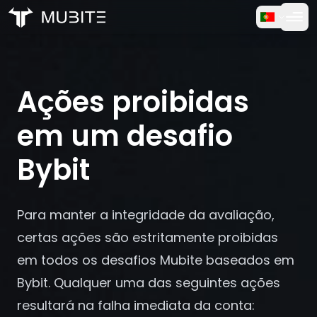
Como Funciona
Início
/
Perguntas Frequentes
Teste Gratuito
/
Ações proibidas em um desafio Bybit
Ações proibidas
FAQ
em um desafio
Depoimentos
Bybit
Trading
Para manter a integridade da avaliação,
Sobre Nós
certas ações são estritamente proibidas
em todos os desafios Mubite baseados em
Entrar
Bybit. Qualquer uma das seguintes ações
resultará na falha imediata da conta: