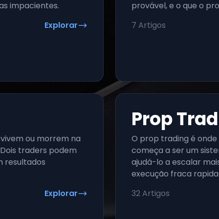
s impacientes.
provável, e o que o pro
Explorar
7
Artigos
Prop Trad
ão vivem ou morrem na
O prop trading é onde 
 Dois traders podem
começa a ser um sist
 resultados
ajudá-lo a escalar m
execução fraca rapid
Explorar
32
Artigos