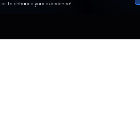
ies to enhance your experience!
OS E CONDIÇÕES
POLÍTICA DE PRIVACIDADE
EDITORIAL POLICY
CONT
ite são fornecidas pela Mubite apenas para fins educacionais,
cados financeiros. Não se destina como recomendação de inv