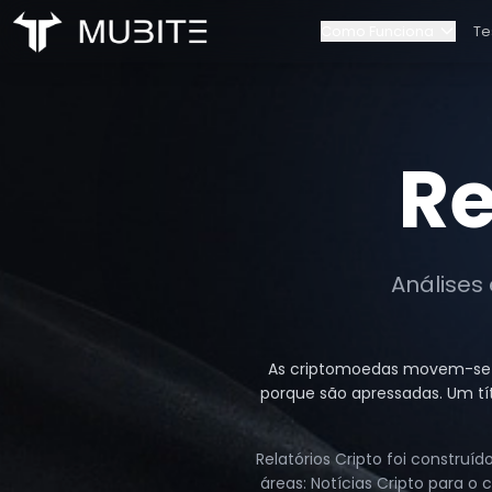
Como Funciona
Te
Como Funciona
Nossa equip
Início
/
Relatórios Cripto
Regras do Desafio
Contactos
Re
Escalonamento de Cont
Parcerias
Análises
As criptomoedas movem-se rá
porque são apressadas. Um tít
Relatórios Cripto foi constru
áreas: Notícias Cripto para o 