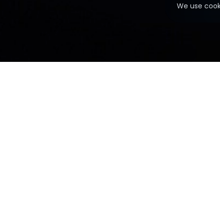
We use cook
PERGUNTAS FREQUENTES
TERM
Todas as informações neste s
com a negociação nos mer