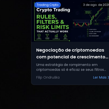
Trading Cripto
3 de ago. de 202
Negociação de criptomoedas
com potencial de crescimento
exponencial: regras, filtros e
Uma estratégia de rompimento em
criptomoedas só é eficaz se seus filtros
limites de risco que realmente
forem eficientes. Aprenda as regras exata
funcionam.
Filip Ondruška
Ler Mais
para uma entrada válida, como identificar
fa