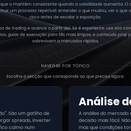
na que o mantêm consistente quando a volatilidade aumenta. O 
ruir um processo repetível: entender o que mudou, ver o que o
risco antes de escalar a exposição.
 de trading e avance a partir daí. Se é experiente, use isto com
ios, guias de execução para fills mais limpos, e conteúdo prop
sobrevivem a mercados rápidos.
NAVEGAR POR TÓPICO
Escolha a secção que corresponde ao que precisa agora:
Análise 
ão". São um gatilho de
A análise do mercado c
argar spreads, inverter
decisão mais fácil. Nã
áfico calmo num
mas que condições to