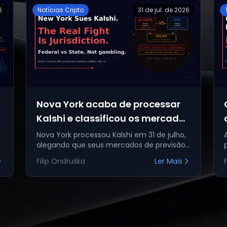
6
Notícias Cripto
31 de jul. de 2026
Nova York acaba de processar
Kalshi e classificou os mercados
de previsão como jogos de azar
Nova York processou Kalshi em 31 de julho,
alegando que seus mercados de previsão
ilegais.
s
são jogos de azar ilegais. O verdadeiro
Filip Ondruška
Ler Mais
conflito reside na disputa entre a jur