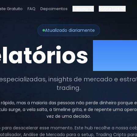
ste Gratuito
FAQ
Depoimentos
Trading
Sobre Nós
Blog
e
Atualizado diariamente
Programa Elite
latórios
Cri
a
Painel
Parcerias
Por que Bybit?
 especializadas, insights de mercado e estra
trading.
Preços
pido, mas a maioria das pessoas não perde dinheiro porque es
ulo surge, a vela salta, a timeline grita, e de repente uma o
vez de uma decisão.
ído para desacelerar esse momento. Este hub recolhe a nossa 
catalisador, Análise de Mercado para o setup, Trading Cripto pa