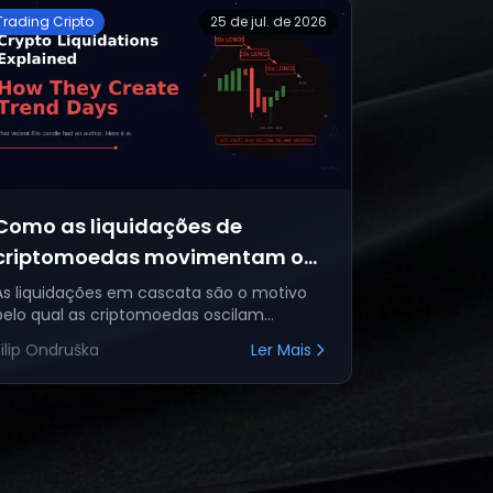
Trading Cripto
25 de jul. de 2026
Como as liquidações de
criptomoedas movimentam o
mercado e criam dias de
As liquidações em cascata são o motivo
pelo qual as criptomoedas oscilam
tendência
violentamente em dias de tendência e
Filip Ondruška
Ler Mais
com longas sombras. Aprenda como as
vendas forçada