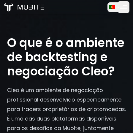
Como Funciona
Início
/
Perguntas Frequentes
Teste Gratuito
/
O que é o ambiente de backtesting e negociação Cleo
O que é o ambiente
FAQ
de backtesting e
Depoimentos
negociação Cleo?
Trading
Cleo é um ambiente de negociação
Sobre Nós
profissional desenvolvido especificamente
para traders proprietários de criptomoedas.
Entrar
É uma das duas plataformas disponíveis
para os desafios da Mubite, juntamente