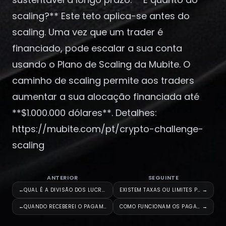
scaling?** Este teto aplica-se antes do
scaling. Uma vez que um trader é
financiado, pode escalar a sua conta
usando o Plano de Scaling da Mubite. O
caminho de scaling permite aos traders
aumentar a sua alocação financiada até
**$1.000.000 dólares**. Detalhes:
https://mubite.com/pt/crypto-challenge-
scaling
ANTERIOR
SEGUINTE
←
QUAL É A DIVISÃO DOS LUCROS?
EXISTEM TAXAS OU LIMITES PARA
→
←
QUANDO RECEBEREI O PAGAMENTO D
COMO FUNCIONAM OS PAGAMENTOS D
→