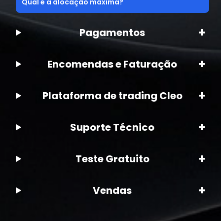
Qual é a alocação máxima?
+
Pagamentos
+
Encomendas e Faturação
+
Plataforma de trading Cleo
+
Suporte Técnico
+
Teste Gratuito
+
Vendas