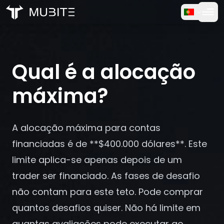
Como Funciona
Início
/
Perguntas Frequentes
Teste Gratuito
/
Qual é a alocação máxima?
Qual é a alocação
FAQ
máxima?
Depoimentos
A alocação máxima para contas
Trading
financiadas é de **$400.000 dólares**. Este
limite aplica-se apenas depois de um
Sobre Nós
trader ser financiado. As fases de desafio
não contam para este teto. Pode comprar
Entrar
quantos desafios quiser. Não há limite em
quantas avaliações pode executar ao