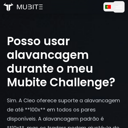
Como Funciona
Início
/
Perguntas Frequentes
Teste Gratuito
/
Posso usar alavancagem durante o meu Mubite Challe
Posso usar
FAQ
alavancagem
Depoimentos
durante o meu
Mubite Challenge?
Trading
Sobre Nós
Sim. A Cleo oferece suporte a alavancagem
de até **100x** em todos os pares
Entrar
disponíveis. A alavancagem padrão é
**10x**, mas os traders podem ajustá-la de