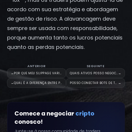
Registrar-se
acordo com sua estratégia e abordagem
de gestão de risco. A alavancagem deve
sempre ser usada com responsabilidade,
porque aumenta tanto os lucros potenciais
quanto as perdas potenciais.
ANTERIOR
SEGUINTE
←
POR QUE MEU SLIPPAGE VARIA DE
QUAIS ATIVOS POSSO NEGOCIAR NA
→
←
QUAL É A DIFERENÇA ENTRE PERDA
POSSO CONECTAR BOTS DE TRADING
→
Comece a negociar
cripto
conosco!
Junte-se à nossa comunidade de traders