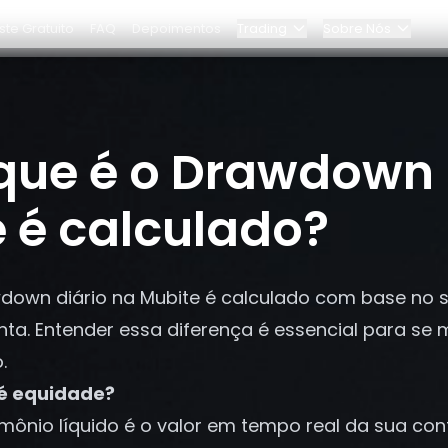
ste Gratuito
FAQ
Depoimentos
Trading
Sobre Nós
Blog
e
Programa Elite
que é o Drawdown 
o?
a
Painel
Parcerias
e é calculado?
Por que Bybit?
down diário na Mubite é calculado com base no s
Preços
nta. Entender essa diferença é essencial para se
.
é equidade?
mônio líquido é o valor em tempo real da sua cont