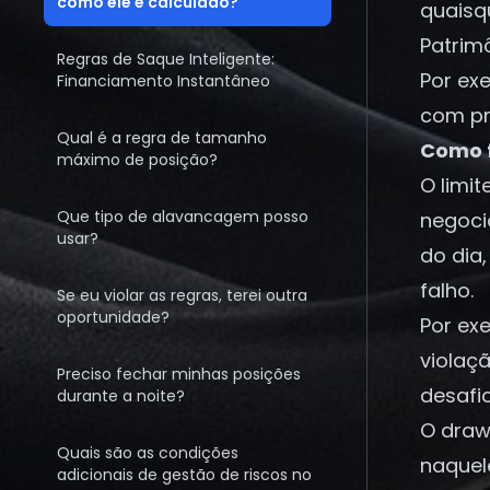
como ele é calculado?
quaisq
Patrimô
Regras de Saque Inteligente:
Por ex
Financiamento Instantâneo
com pre
Qual é a regra de tamanho
Como f
máximo de posição?
O limit
Que tipo de alavancagem posso
negoci
usar?
do dia
falho.
Se eu violar as regras, terei outra
oportunidade?
Por exe
violaç
Preciso fechar minhas posições
desafio
durante a noite?
O draw
Quais são as condições
naquel
adicionais de gestão de riscos no