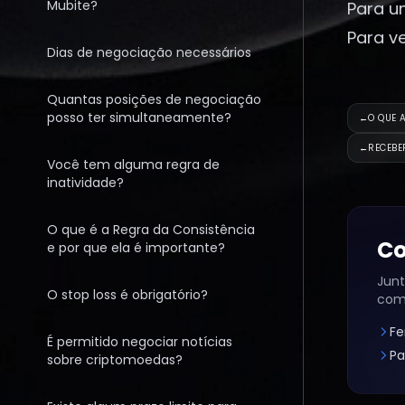
Mubite?
Para u
Para v
Dias de negociação necessários
Quantas posições de negociação
posso ter simultaneamente?
←
O QUE 
←
RECEBE
Você tem alguma regra de
inatividade?
O que é a Regra da Consistência
Co
e por que ela é importante?
Junt
O stop loss é obrigatório?
com
Fe
É permitido negociar notícias
Pa
sobre criptomoedas?