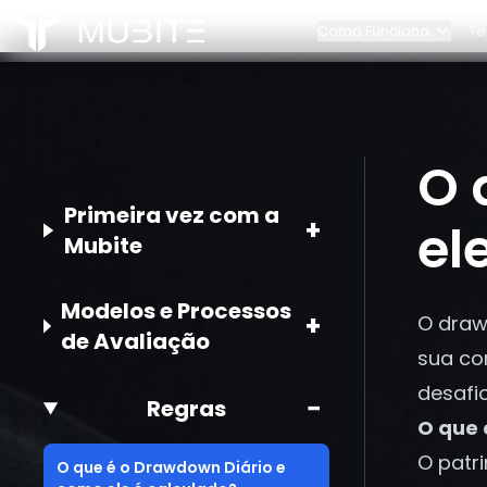
Como Funciona
Te
Como Funciona
Nossa equip
Regras do Desafio
Contactos
Início
O 
/
Perguntas Frequentes
/
O que é o Drawdown Diário e como ele é calculad
Escalonamento de Cont
Parcerias
Primeira vez com a
+
el
Mubite
Modelos e Processos
+
O draw
de Avaliação
sua co
desafio
−
Regras
O que 
O patri
O que é o Drawdown Diário e