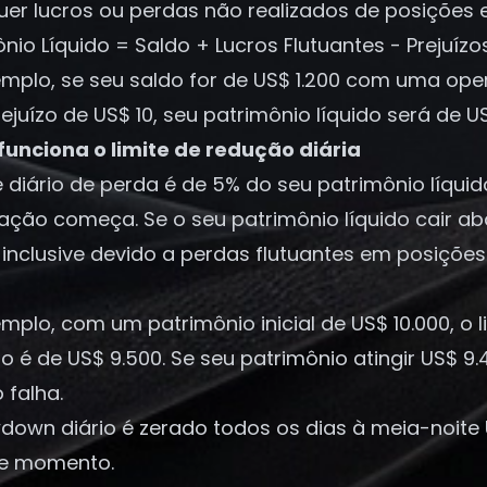
uer lucros ou perdas não realizados de posições 
nio Líquido = Saldo + Lucros Flutuantes - Prejuízo
emplo, se seu saldo for de US$ 1.200 com uma ope
juízo de US$ 10, seu patrimônio líquido será de US
unciona o limite de redução diária
e diário de perda é de 5% do seu patrimônio líqui
ação começa. Se o seu patrimônio líquido cair a
, inclusive devido a perdas flutuantes em posiçõe
mplo, com um patrimônio inicial de US$ 10.000, o li
ão é de US$ 9.500. Se seu patrimônio atingir US
 falha.
down diário é zerado todos os dias à meia-noite 
e momento.