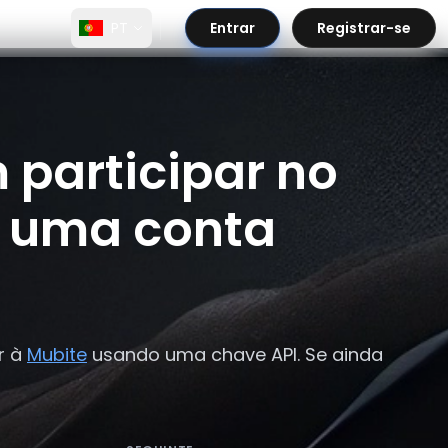
PT
Entrar
Registrar-se
 participar no
a uma conta
r à
Mubite
usando uma chave API. Se ainda