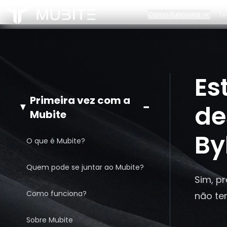
Como Funciona
Te
Como Funciona
Nossa equip
Regras do Desafio
Contactos
Início
Es
/
Perguntas Frequentes
/
Estou interessado em participar no desafio. É nec
Escalonamento de Cont
Parcerias
Primeira vez com a
−
de
Mubite
By
O que é Mubite?
Quem pode se juntar ao Mubite?
Sim, p
Como funciona?
não te
Sobre Mubite