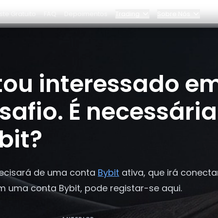
ste Gratuito
FAQ
Depoimentos
Trading
Sobre Nós
Blog
e
Programa Elite
tou interessado em
essária uma conta Bybit?
a
Painel
Parcerias
safio. É necessári
Por que Bybit?
bit?
Preços
recisará de uma conta
Bybit
ativa, que irá conecta
m uma conta Bybit, pode registar-se aqui.