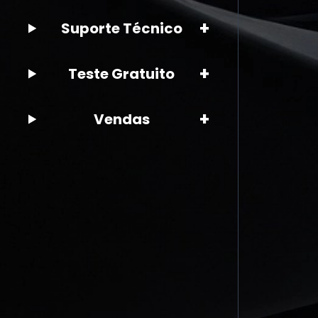
+
Suporte Técnico
+
Teste Gratuito
+
Vendas