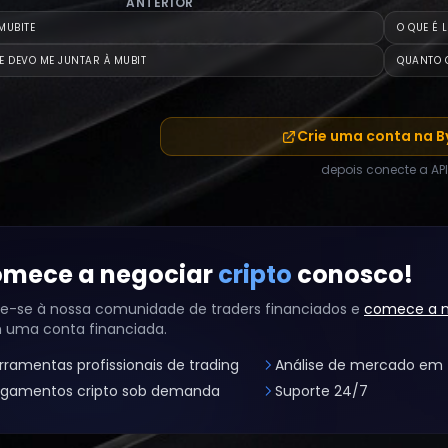
ANTERIOR
MUBITE
O QUE É 
E DEVO ME JUNTAR À MUBIT
QUANTO 
Crie uma conta na B
depois conecte a API
mece a negociar
cripto
conosco!
e-se à nossa comunidade de traders financiados e
comece a n
 uma conta financiada.
rramentas profissionais de trading
Análise de mercado em 
gamentos cripto sob demanda
Suporte 24/7