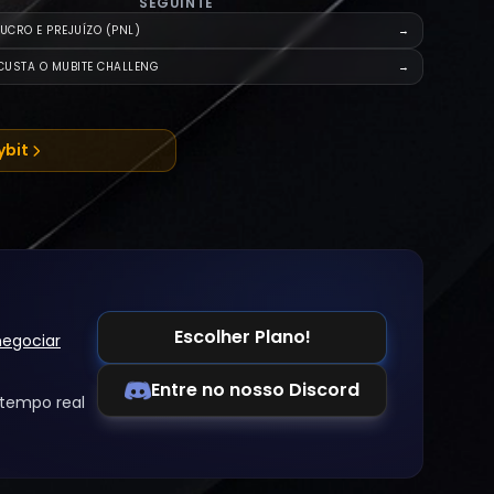
SEGUINTE
LUCRO E PREJUÍZO (PNL)
→
CUSTA O MUBITE CHALLENG
→
ybit
Escolher Plano!
egociar
Entre no nosso Discord
tempo real