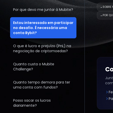
←
SOBRE 
Por que devo me juntar à Mubite?
←
POR QU
Estou interessado em participar
no desafio. É necessária uma
conta Bybit?
O que é lucro e prejuízo (PnL) na
negociação de criptomoedas?
Quanto custa o Mubite
Co
Challenge?
Junt
Quanto tempo demora para ter
com
uma conta com fundos?
Fe
Pa
Posso sacar os lucros
diariamente?