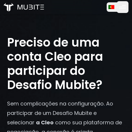
Como Funciona
Início
/
Perguntas Frequentes
Teste Gratuito
/
Preciso de uma conta Cleo para participar do Desafio M
Preciso de uma
FAQ
conta Cleo para
Depoimentos
participar do
Desafio Mubite?
Trading
Sobre Nós
Sem complicações na configuração. Ao
participar de um Desafio Mubite e
Entrar
selecionar
a Cleo
como sua plataforma de
negociação, a conexão é criada