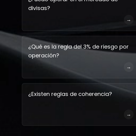
divisas?
→
¿Qué es la regla del 3% de riesgo por
operación?
→
¿Existen reglas de coherencia?
→