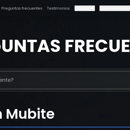
Preguntas frecuentes
Testimonios
Trading
Sobre nosotros
Blog
tro equipo
UNTAS FRECU
Programa Elite
actos
Panel
zas
Alianzas
¿Por qué Bybit?
Precios
n Mubite