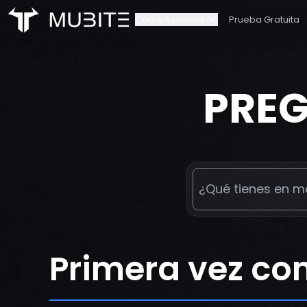
Cómo funciona
Prueba Gratuita
Cómo funciona
Nues
Inicio
/
Preguntas Frecuentes
PREG
Reglas del Desafío
Cont
Escalado de cuenta
Alian
Primera vez co