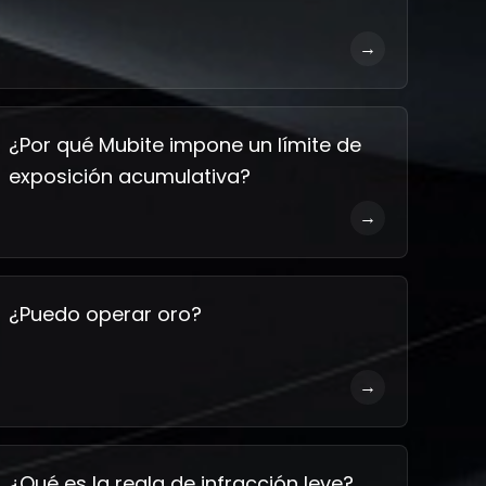
→
¿Por qué Mubite impone un límite de
exposición acumulativa?
→
¿Puedo operar oro?
→
¿Qué es la regla de infracción leve?