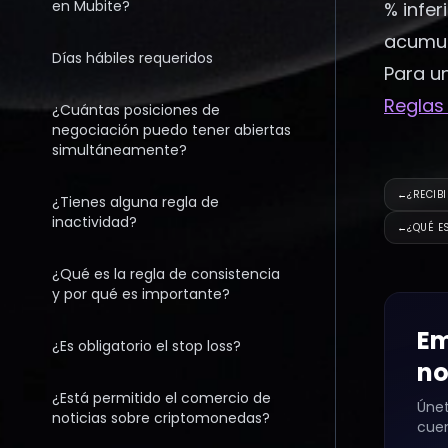
en Mubite?
% infe
acumul
Días hábiles requeridos
Para un
Reglas
¿Cuántas posiciones de
negociación puedo tener abiertas
simultáneamente?
←
¿RECIB
¿Tienes alguna regla de
inactividad?
←
¿QUÉ E
¿Qué es la regla de consistencia
y por qué es importante?
Em
¿Es obligatorio el stop loss?
no
¿Está permitido el comercio de
Únet
noticias sobre criptomonedas?
cue