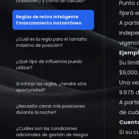
Drawdown) y cómo se calcula?
Punto 
fijará
Reglas de retiro inteligente
A parti
Financiamiento instantáneo
indepe
¿Cuál es la regla para el tamaño
vigenci
máximo de posición?
Ejempl
¿Qué tipo de influencia puedo
Su lími
utilizar?
$9,000.
Una vez
Si infrinjo las reglas, ¿tendré otra
oportunidad?
9.975 
A part
¿Necesito cerrar mis posiciones
de cuá
durante la noche?
Cuent
¿Cuáles son las condiciones
Si su c
adicionales de gestión de riesgos