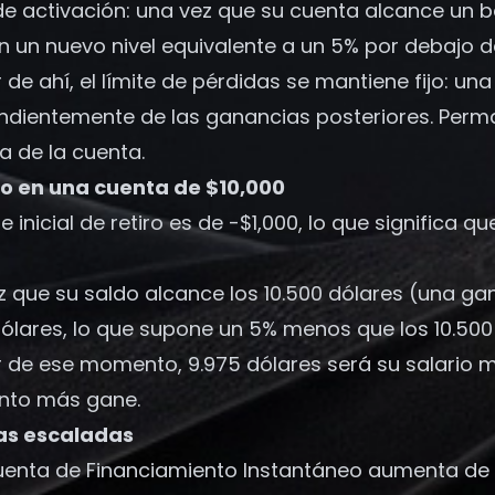
de activación: una vez que su cuenta alcance un b
 en un nuevo nivel equivalente a un 5% por debajo
r de ahí, el límite de pérdidas se mantiene fijo: u
ndientemente de las ganancias posteriores. Perma
a de la cuenta.
o en una cuenta de $10,000
te inicial de retiro es de -$1,000, lo que signific
 que su saldo alcance los 10.500 dólares (una ganan
dólares, lo que supone un 5% menos que los 10.500
ir de ese momento, 9.975 dólares será su salari
nto más gane.
as escaladas
uenta de Financiamiento Instantáneo aumenta de lím