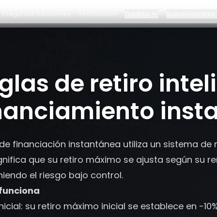
Preguntas frecuentes
Testimonios
Trading
Sobre nosotros
Blog
tro equipo
Programa Elite
actos
glas de retiro inte
táneo
Panel
zas
Alianzas
nanciamiento inst
¿Por qué Bybit?
 de financiación instantánea utiliza un sistema de re
Precios
gnifica que su retiro máximo se ajusta según su r
endo el riesgo bajo control.
funciona
inicial: su retiro máximo inicial se establece en -1