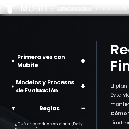
Cómo funciona
Prueba Gratuita
Cómo funciona
Nues
Reglas del Desafío
Cont
Inicio
Re
/
Preguntas Frecuentes
/
Reglas de retiro inteligente Financiamiento instan
Escalado de cuenta
Alian
Primera vez con
+
Fi
Mubite
Modelos y Procesos
+
El plan
de Evaluación
Esto si
manteni
−
Reglas
Cómo 
Límite 
¿Qué es la reducción diaria (Daily