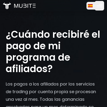
Cómo funciona
Inicio
/
Preguntas Frecuentes
Prueba Gratuita
/
¿Cuándo recibiré el pago de mi programa de afiliados?
¿Cuándo recibiré el
Preguntas frecuentes
pago de mi
Testimonios
programa de
afiliados?
Trading
Sobre nosotros
Los pagos a los afiliados por los servicios
de trading por cuenta propia se procesan
Iniciar sesión
una vez al mes. Todas las ganancias
aprobadas para un mes determinado se