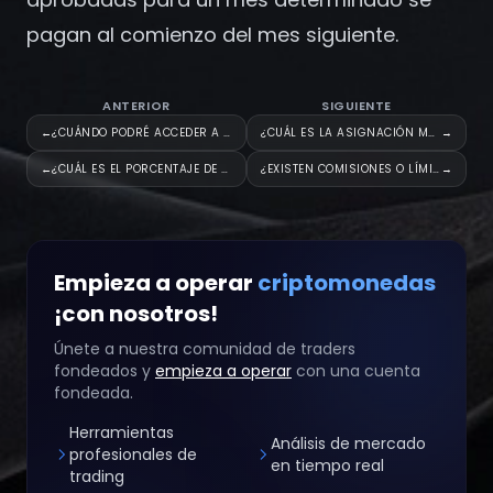
Registrarse
pagan al comienzo del mes siguiente.
ANTERIOR
SIGUIENTE
←
¿CUÁNDO PODRÉ ACCEDER A MI CUE
¿CUÁL ES LA ASIGNACIÓN MÁXIMA?
→
←
¿CUÁL ES EL PORCENTAJE DE REPA
¿EXISTEN COMISIONES O LÍMITES
→
Empieza a operar
criptomonedas
¡con nosotros!
Únete a nuestra comunidad de traders
fondeados y
empieza a operar
con una cuenta
fondeada.
Herramientas
Análisis de mercado
profesionales de
en tiempo real
trading