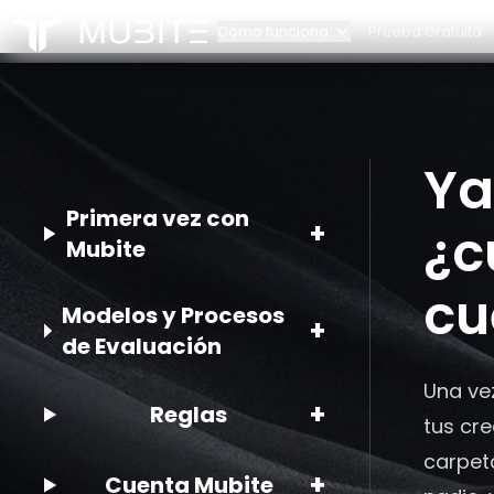
Cómo funciona
Prueba Gratuita
Cómo funciona
Nues
Reglas del Desafío
Cont
Inicio
Ya
/
Preguntas Frecuentes
/
Ya he pagado mi Mubite Challenge, ¿cuándo recib
Escalado de cuenta
Alian
Primera vez con
+
¿c
Mubite
cu
Modelos y Procesos
+
de Evaluación
Una ve
+
Reglas
tus cr
carpet
+
Cuenta Mubite