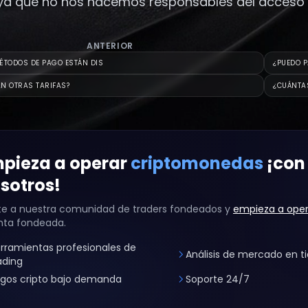
 ya que no nos hacemos responsables del acceso n
ANTERIOR
ÉTODOS DE PAGO ESTÁN DIS
¿PUEDO P
N OTRAS TARIFAS?
¿CUÁNTA
pieza a operar
criptomonedas
¡con
sotros!
e a nuestra comunidad de traders fondeados y
empieza a oper
nta fondeada.
rramientas profesionales de
Análisis de mercado en t
ading
gos cripto bajo demanda
Soporte 24/7