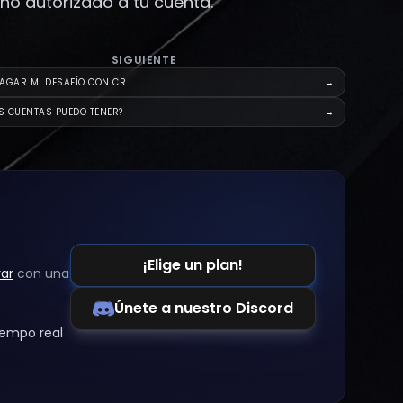
o autorizado a tu cuenta.
SIGUIENTE
AGAR MI DESAFÍO CON CR
→
S CUENTAS PUEDO TENER?
→
¡Elige un plan!
ar
con una
Únete a nuestro Discord
iempo real