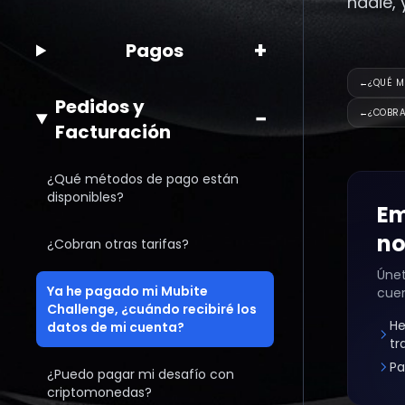
nadie,
+
Pagos
←
¿QUÉ M
Pedidos y
−
←
¿COBRA
Facturación
¿Qué métodos de pago están
disponibles?
Em
no
¿Cobran otras tarifas?
Únet
Ya he pagado mi Mubite
cue
Challenge, ¿cuándo recibiré los
He
datos de mi cuenta?
tr
Pa
¿Puedo pagar mi desafío con
criptomonedas?