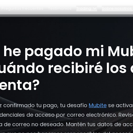
Preguntas frecuentes
Testimonios
Trading
Sobre nosotros
Blog
tro equipo
Programa Elite
actos
 he pagado mi Mub
iré los datos de mi cuenta?
Panel
zas
Alianzas
uándo recibiré los
¿Por qué Bybit?
enta?
Precios
z confirmado tu pago, tu desafío
Mubite
se activa
edenciales de acceso por correo electrónico. Revi
a de correo no deseado. Mantén tus datos de ac