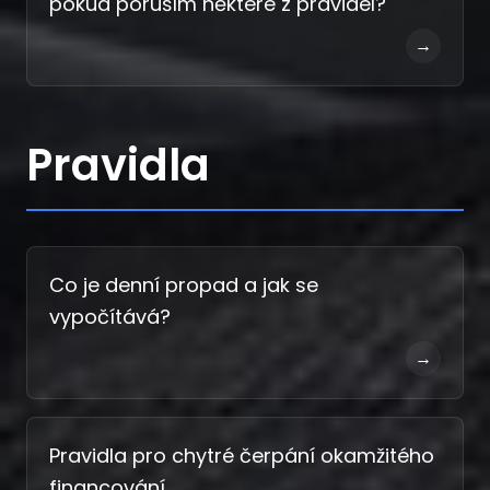
pokud poruším některé z pravidel?
→
Pravidla
Co je denní propad a jak se
vypočítává?
→
Pravidla pro chytré čerpání okamžitého
financování