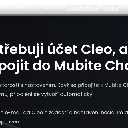
Verze Zdarma
FAQ
Reference
Obchodování
O nás
Blog
Elite Program
třebuji účet Cleo,
ubite Challenge?
Dashboard
Partnerství
pojit do Mubite Ch
Proč Bybit?
tarosti s nastavením. Když se připojíte k Mubite C
Ceník
mu, připojení se vytvoří automaticky.
te e-mail od Cleo s žádostí o nastavení hesla. P
ipraven.