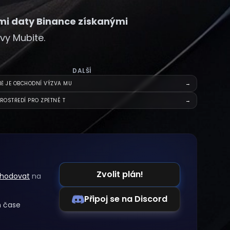
ími daty Binance získanými
vy Mubite.
DALŠÍ
Ě JE OBCHODNÍ VÝZVA MU
→
PROSTŘEDÍ PRO ZPĚTNÉ T
→
Zvolit plán!
chodovat
na
Připoj se na Discord
m čase