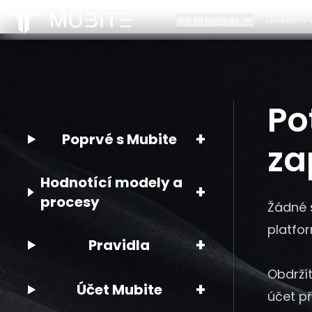
Jak to funguje
Zkušební 
Jak to funguje
Náš tým
Pravidla výzev
Kontakty
Domů
Po
/
Časté dotazy
/
Potřebuji účet Cleo, abych se mohl/a zapojit do M
Škálování účtu
Partnerství
+
Poprvé s Mubite
za
Hodnotící modely a
+
procesy
Žádné s
platfor
+
Pravidla
Obdrží
+
Účet Mubite
účet př