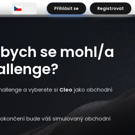
CS
Přihlásit se
Registrovat
 abych se mohl/a
allenge?
hallenge a vyberete si
Cleo
jako obchodní
o dokončení bude váš simulovaný obchodní