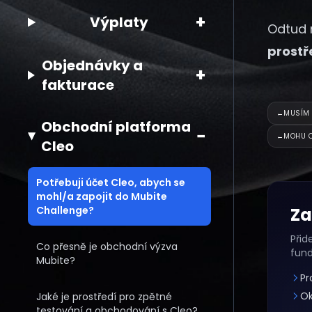
+
Výplaty
Odtud 
prostř
Objednávky a
+
fakturace
←
MUSÍM 
Obchodní platforma
−
←
MOHU O
Cleo
Potřebuji účet Cleo, abych se
mohl/a zapojit do Mubite
Challenge?
Za
Přid
Co přesně je obchodní výzva
fun
Mubite?
Pr
Ok
Jaké je prostředí pro zpětné
testování a obchodování s Cleo?