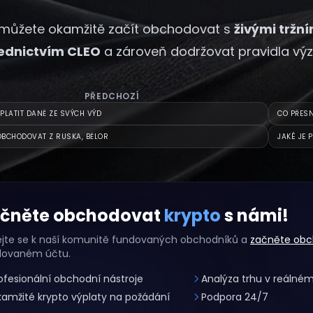
můžete okamžitě začít obchodovat s
živými tržn
ednictvím CLEO
a zároveň dodržovat pravidla výz
PŘEDCHOZÍ
PLATIT DANĚ ZE SVÝCH VÝD
CO PŘESN
BCHODOVAT Z RUSKA, BĚLOR
JAKÉ JE 
čněte obchodovat
krypto
s námi!
ejte se k naší komunitě fundovaných obchodníků a
začněte ob
dovaném účtu.
ofesionální obchodní nástroje
Analýza trhu v reálné
amžité krypto výplaty na požádání
Podpora 24/7