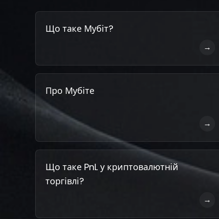
Що таке Мубіт?
→
Про Мубіте
→
Що таке PnL у криптовалютній
торгівлі?
→