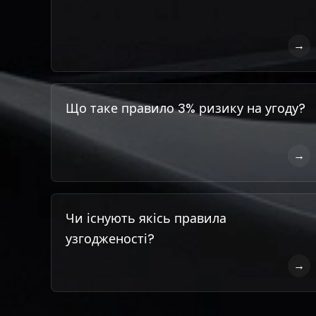
→
Що таке правило 3% ризику на угоду?
→
Чи існують якісь правила
узгодженості?
→