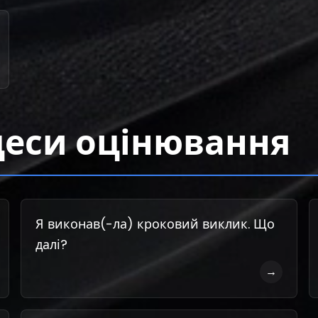
цеси оцінювання
Я виконав(-ла) кроковий виклик. Що
далі?
→