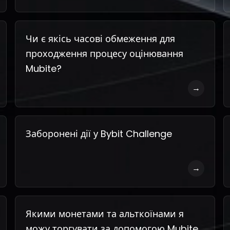
Чи є якісь часові обмеження для
проходження процесу оцінювання
Mubite?
→
Заборонені дії у Bybit Challenge
→
Якими монетами та альткоїнами я
можу торгувати за допомогою Mubite