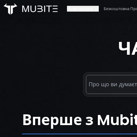
Як це працює
Безкоштовна Про
Як це працює
Наша 
Головна
/
Часті питання
Ч
Правила челенджу
Контак
Масштабування рахунку
Партне
Вперше з Mubi