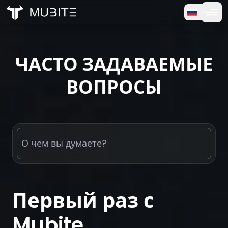
Как это работает
Главная
/
Часто задаваемые вопросы
ЧАСТО ЗАДАВАЕМЫЕ
Бесплатная Пробная Версия
ВОПРОСЫ
FAQ
Отзывы
Торговля
О нас
Первый раз с
Войти
Mubite