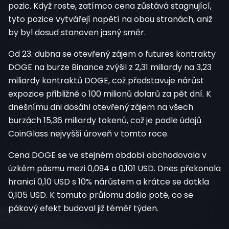
pozic. Když roste, zatímco cena zůstává stagnující,
tyto pozice vytvářejí napětí na obou stranách, aniž
by byl dosud stanoven jasný směr.
Od 23. dubna se otevřený zájem o futures kontrakty
DOGE na burze Binance zvýšil z 2,31 miliardy na 3,23
miliardy kontraktů DOGE, což představuje nárůst
expozice přibližně o 100 milionů dolarů za pět dní. K
dnešnímu dni dosáhl otevřený zájem na všech
burzách 15,36 miliardy tokenů, což je podle údajů
CoinGlass nejvyšší úroveň v tomto roce.
Cena DOGE se ve stejném období obchodovala v
úzkém pásmu mezi 0,094 a 0,101 USD. Dnes překonala
hranici 0,10 USD s 10% nárůstem a krátce se dotkla
0,105 USD. K tomuto průlomu došlo poté, co se
pákový efekt budoval již téměř týden.