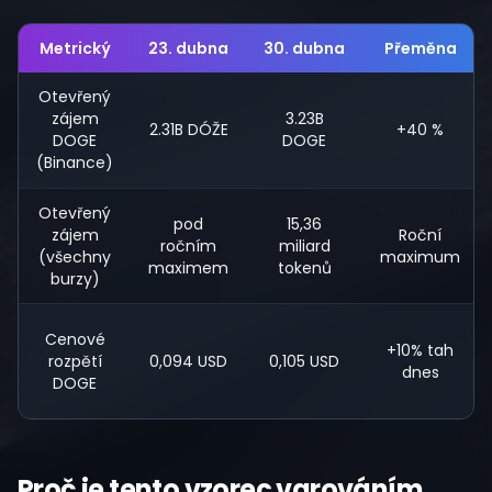
Metrický
23. dubna
30. dubna
Přeměna
Otevřený
zájem
3.23B
2.31B DÓŽE
+40 %
DOGE
DOGE
(Binance)
Otevřený
pod
15,36
zájem
Roční
ročním
miliard
(všechny
maximum
maximem
tokenů
burzy)
Cenové
+10% tah
rozpětí
0,094 USD
0,105 USD
dnes
DOGE
Proč je tento vzorec varováním