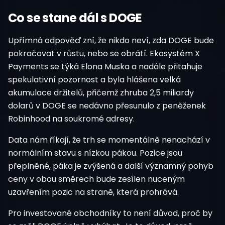
Co se stane dál s DOGE
Upřímná odpověď zní, že nikdo neví, zda DOGE bude
pokračovat v růstu, nebo se obrátí. Ekosystém X
Payments se týká Elona Muska a nadále přitahuje
spekulativní pozornost a byla hlášena velká
akumulace držitelů, přičemž zhruba 2,5 miliardy
dolarů v DOGE se nedávno přesunulo z peněženek
Robinhood na soukromé adresy.
Data nám říkají, že trh se momentálně nenachází v
normálním stavu s nízkou pákou. Pozice jsou
přeplněné, páka je zvýšená a další významný pohyb
ceny v obou směrech bude zesílen nuceným
uzavřením pozic na straně, která prohrává.
Pro investované obchodníky to není důvod, proč by