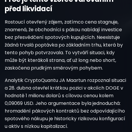
před likvidací
Rostoucí otevřený zájem, zatímco cena stagnuje,
znamená, že obchodníci s pákou nabídají investice
bez přesvědčení spotových kupujících. Neexistuje
žádná trvalá poptávka po základním trhu, která by
tento pohyb potvrzovala. To vytváří situaci, kdy
může být kterákoli strana, ať už long nebo short,
zaskočena prudkým směrovým pohybem.
Analytik CryptoQuantu JA Maartun rozpoznal situaci
a 28. dubna otevřel krátkou pozici v akciích DOGE v
hodnotě 1 milionu dolarů s cílovou cenou kolem
0,09069 USD. Jeho argumentace byla jednoduchá:
hromadění pákových kontraktů bez odpovídajícího
spotového nákupu je historicky rizikovou konfigurací
u aktiv s nízkou kapitalizací.