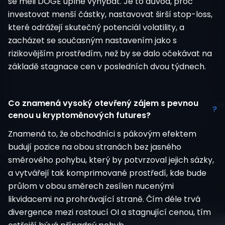
se měli DOGE úplně vyhýbat. Je to důvod, proč
investovat menší částky, nastavovat širší stop-loss,
které odrážejí skutečný potenciál volatility, a
zacházet se současným nastavením jako s
rizikovějším prostředím, než by se dalo očekávat na
základě stagnace cen v posledních dvou týdnech.
Co znamená vysoký otevřený zájem s pevnou
?
cenou u kryptoměnových futures?
Znamená to, že obchodníci s pákovým efektem
budují pozice na obou stranách bez jasného
směrového pohybu, který by potvrzoval jejich sázky,
a vytvářejí tak komprimované prostředí, kde bude
průlom v obou směrech zesílen nucenými
likvidacemi na prohrávající straně. Čím déle trvá
divergence mezi rostoucí OI a stagnující cenou, tím