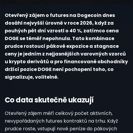
Registrovat
Otevřený zájem o futures na Dogecoin dnes
dosáhl nejvyšší úrovně v roce 2026, když za
pouhých pět dní vzrostl o 40 %, zatímco cena
DOGE se téměř nepohnula. Tato kombinace
prudce rostoucí pákové expozice a stagnace
ceny je jedním z nejjasnějších varovných vzorců
u krypto derivátů a pro financované obchodníky
držící pozice DOGE není pochopení toho, co
signalizuje, volitelné.
Co data skutečně ukazují
Otevřený zájem měří celkový počet aktivních,
nevypořádaných futures kontraktů na trhu. Když
prudce roste, vstupují nové peníze do pákových