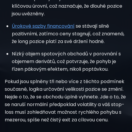
klíčovou úrovní, což naznačuje, že dlouhé pozice
jsou uvězněny.
Úrokové sazby financování
se stávají silně
pozitivními, zatímco ceny stagnují, což znamená,
že long pozice platí za své držení hodně.
Nízký objem spotových obchodů v porovnání s
objemem derivátů, což potvrzuje, že pohyb je
řízen pákovým efektem, nikoli poptávkou.
Pokud jsou splněny tři nebo více z těchto podmínek
současně, logika určování velikosti pozice se změní.
Nejde o to, že se obchodu úplně vyhnete. Jde o to, že
se naruší normální předpoklad volatility a váš stop-
loss musí zohledňovat možnost rychlého pohybu s
mezerou, spíše než čistý exit za cílovou cenu.