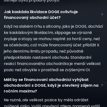
ostřejší bývá případný pohyb.
Jak kaskáda likvidace DOGE ovlivňuje
?
financovaný obchodní účet?
Když na slabém trhu s altcoiny, jako je DOGE, dochází
ke kaskádovým likvidacím, slippage se výrazně
zvyšuje a stopy se mohou naplnit za horší ceny, než
se očekávalo, což může financovaný účet přiblížit k
jeho dennímu limitu propadu, než původně
předpokládalo nastavení obchodu. Standardní
reakcí financovaného obchodníka je menší velikost
pozic než obvykle v prostředí se zvýšenými OI.
Měli by se financovaní obchodníci vyhýbat
obchodování s DOGE, když je otevřený zájem na
?
ročním maximu?
Ne nutně, ale velikost pozice by měla odrážet
zvýšené riziko. Vyšší otevřený zájem znamená vyšší