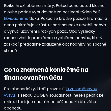
Riziko hrozí oběma směry. Pokud cena odtud klesne,
dlouhé pozice vybudované za poslední týden čelí
likvidačnímu
tlaku. Pokud se krátké pozice hromadí a
cena pokračuje v růstu, short squeeze urychlí pohyb
a vynutí uzavření krátkých pozic. Oba výsledky
mohou vést k prudkému a rychlému pohybu, který
zaskočí předčasně zadlužené obchodníky na špatné
straně.
Co to znamená konkrétně na
financovaném účtu
Pro obchodníky, kteří provozují
kryptoměnovou
výzvu
, s sebou DOGE v současnosti nese specifické
riziko, které jde nad rámec běžného ztrátového
obchodu.