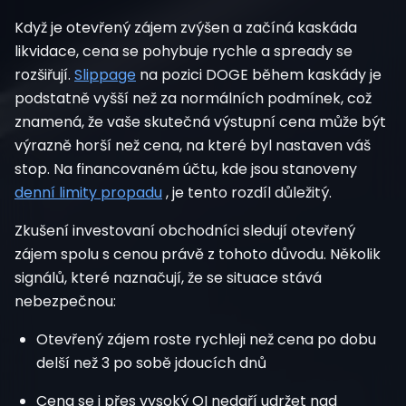
Když je otevřený zájem zvýšen a začíná kaskáda
likvidace, cena se pohybuje rychle a spready se
rozšiřují.
Slippage
na pozici DOGE během kaskády je
podstatně vyšší než za normálních podmínek, což
znamená, že vaše skutečná výstupní cena může být
výrazně horší než cena, na které byl nastaven váš
stop. Na financovaném účtu, kde
jsou stanoveny
denní limity propadu
, je tento rozdíl důležitý.
Zkušení investovaní obchodníci sledují otevřený
zájem spolu s cenou právě z tohoto důvodu. Několik
signálů, které naznačují, že se situace stává
nebezpečnou:
Otevřený zájem roste rychleji než cena po dobu
delší než 3 po sobě jdoucích dnů
Cena se i přes vysoký OI nedaří udržet nad