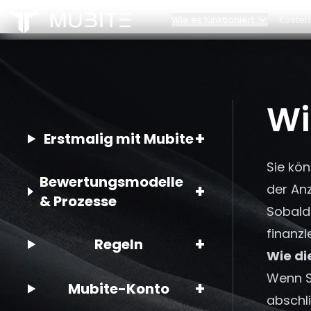
Wie es funktioniert
Kosten
Wie es funktioniert
Unser Te
Challenge-Regeln
Kontakt
Startseite
Wi
/
FAQ
/
Wie viele Konten kann ich haben?
Account-Skalierung
Partners
+
Erstmalig mit Mubite
Sie kön
Bewertungsmodelle
+
der Anz
& Prozesse
Sobald
finanzi
+
Regeln
Wie di
Wenn Si
+
Mubite-Konto
abschli