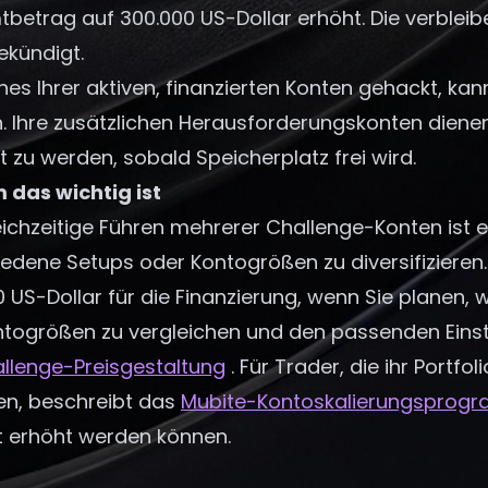
betrag auf 300.000 US-Dollar erhöht. Die verblei
ekündigt.
nes Ihrer aktiven, finanzierten Konten gehackt, kann
. Ihre zusätzlichen Herausforderungskonten dienen
rt zu werden, sobald Speicherplatz frei wird.
das wichtig ist
ichzeitige Führen mehrerer Challenge-Konten ist ei
iedene Setups oder Kontogrößen zu diversifizieren
 US-Dollar für die Finanzierung, wenn Sie planen,
togrößen zu vergleichen und den passenden Einsti
allenge-Preisgestaltung
. Für Trader, die ihr Portf
n, beschreibt das
Mubite-Kontoskalierungsprog
it erhöht werden können.