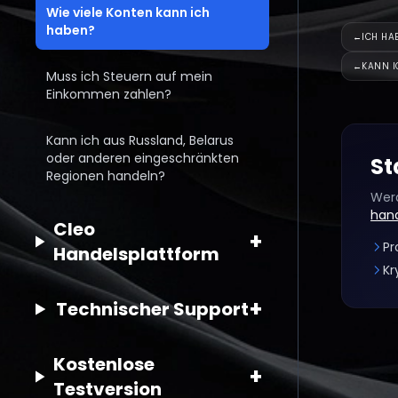
Wie viele Konten kann ich
haben?
←
ICH HA
←
KANN I
Muss ich Steuern auf mein
Einkommen zahlen?
Kann ich aus Russland, Belarus
oder anderen eingeschränkten
St
Regionen handeln?
Werd
han
Cleo
+
Pr
Handelsplattform
Kr
+
Technischer Support
Kostenlose
+
Testversion