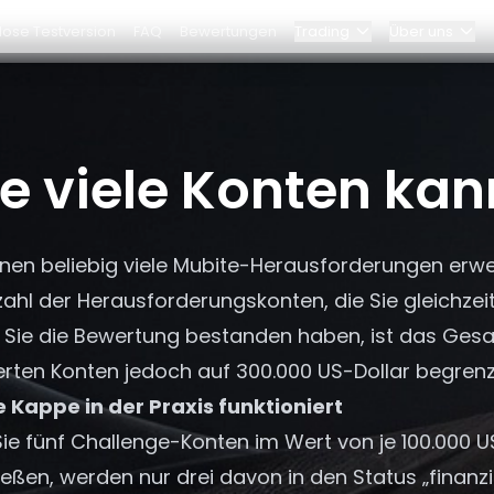
lose Testversion
FAQ
Bewertungen
Trading
Über uns
Blog
am
Elite-Programm
e viele Konten kan
Dashboard
chaften
Partnerschaften
nen beliebig viele Mubite-Herausforderungen erwer
Warum Bybit?
ahl der Herausforderungskonten, die Sie gleichzei
Preise
 Sie die Bewertung bestanden haben, ist das Gesam
erten Konten jedoch auf 300.000 US-Dollar begrenz
e Kappe in der Praxis funktioniert
e fünf Challenge-Konten im Wert von je 100.000 US
eßen, werden nur drei davon in den Status „finanzi