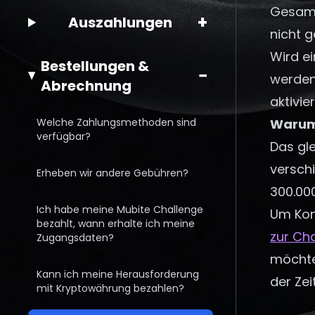
Gesamt
+
Auszahlungen
nicht g
Wird ei
Bestellungen &
−
werden
Abrechnung
aktivie
Welche Zahlungsmethoden sind
Warum 
verfügbar?
Das gle
versch
Erheben wir andere Gebühren?
300.000
Ich habe meine Mubite Challenge
Um Kon
bezahlt, wann erhalte ich meine
zur Ch
Zugangsdaten?
möchte
Kann ich meine Herausforderung
der Ze
mit Kryptowährung bezahlen?