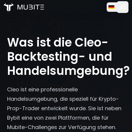
Wie es funktioniert
Startseite
/
FAQ
Kostenlose Testversion
/
Was ist die Cleo-Backtesting- und Handelsumgebung?
Was ist die Cleo-
FAQ
Backtesting- und
Bewertungen
Handelsumgebung?
Trading
Cleo ist eine professionelle
Über uns
Handelsumgebung, die speziell für Krypto-
Prop-Trader entwickelt wurde. Sie ist neben
Anmelden
Bybit eine von zwei Plattformen, die für
Mubite-Challenges zur Verfügung stehen.