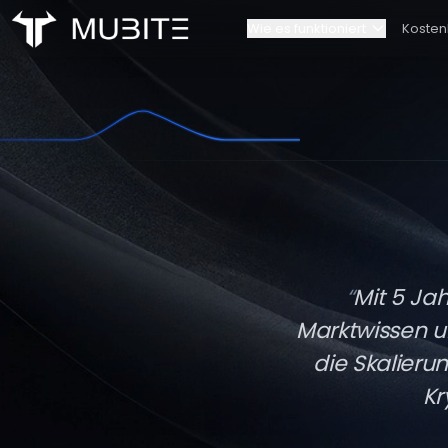
Wie es funktioniert
Kosten
Wie es funktioniert
Unser Te
Startseite
/
Our Team
Challenge-Regeln
Kontakt
Account-Skalierung
Partners
“
Mit 5 Jah
Marktwissen un
die Skalieru
Kr