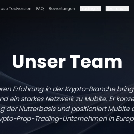
lose Testversion
FAQ
Bewertungen
Trading
Über uns
Blog
am
Elite-Programm
Unser Team
Dashboard
chaften
Partnerschaften
Warum Bybit?
ren Erfahrung in der Krypto-Branche bringt 
Preise
d ein starkes Netzwerk zu Mubite. Er konzen
ng der Nutzerbasis und positioniert Mubite 
ypto-Prop-Trading-Unternehmen in Europ