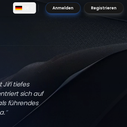
DE
Anmelden
Registrieren
Jiří tiefes
triert sich auf
als führendes
a.
”