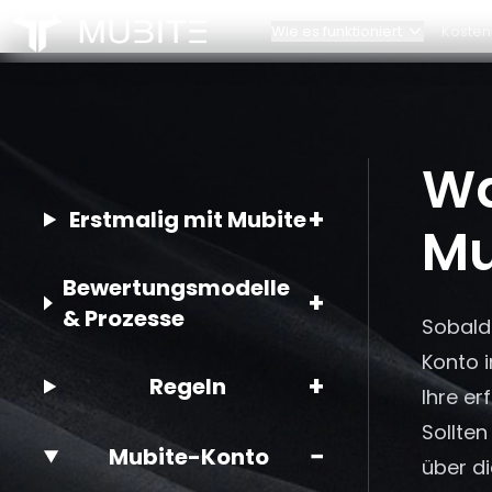
Wie es funktioniert
Kosten
Wie es funktioniert
Unser Te
Challenge-Regeln
Kontakt
Startseite
Wa
/
FAQ
/
Wann kann ich mit Zugriff auf mein Mubite-Kont
Account-Skalierung
Partners
+
Erstmalig mit Mubite
Mu
Bewertungsmodelle
+
& Prozesse
Sobald
Konto i
+
Regeln
Ihre er
Sollte
−
Mubite-Konto
über d