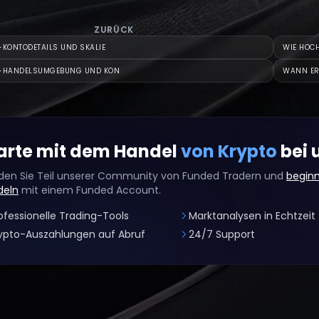
ZURÜCK
-KONTODETAILS UND SKALIE
WIE HOCH
E-HANDELSUMGEBUNG UND KON
WANN ER
arte mit dem Handel
von Krypto
bei 
en Sie Teil unserer Community von Funded Tradern und
beginn
deln
mit einem Funded Account.
ofessionelle Trading-Tools
Marktanalysen in Echtzeit
ypto-Auszahlungen auf Abruf
24/7 Support