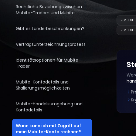
Rechtliche Beziehung zwischen
Mubite-Tradern und Mubite
←
MUBITE
Gibt es Länderbeschränkungen?
←
MUBIT
Vertragsunterzeichnungsprozess
Identitätsoptionen für Mubite-
St
Trader
Werd
han
Mubite-Kontodetails und
Skalierungsmöglichkeiten
Pr
Kr
Mubite-Handelsumgebung und
Kontodetails
Wann kann ich mit Zugriff auf
mein Mubite-Konto rechnen?