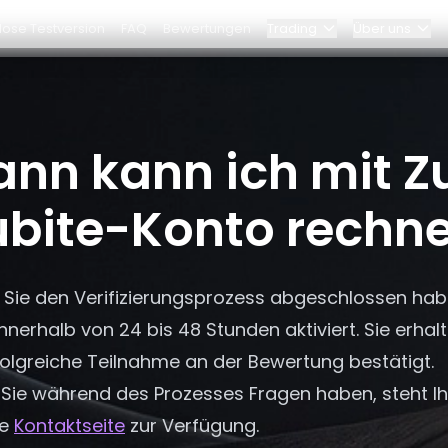
lose Testversion
FAQ
Bewertungen
Trading
Über uns
Blog
am
Elite-Programm
nn kann ich mit Zu
o rechnen?
Dashboard
chaften
Partnerschaften
bite-Konto rechn
Warum Bybit?
 Sie den Verifizierungsprozess abgeschlossen hab
Preise
nnerhalb von 24 bis 48 Stunden aktiviert. Sie erhalt
folgreiche Teilnahme an der Bewertung bestätigt.
n Sie während des Prozesses Fragen haben, steht 
ie
Kontaktseite
zur Verfügung.