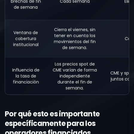
brechas de fin
Cada semana
Elim
de semana
Cierra el viernes, sin
Ventana de
tener en cuenta los
cobertura
Con
movimientos del fin
institucional
de semana.
Los precios spot de
Influencia de
CME varían de forma
CME y spo
la tasa de
independiente
juntos co
financiación
durante el fin de
semana.
Por qué esto es importante
específicamente para los
operadores financiados.