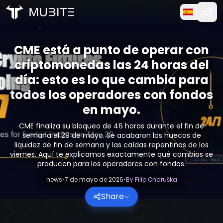
Cómo funciona
Inicio
CME está a punto de operar con
/
Informes Cripto
Prueba Gratuita
/
CME está a punto de operar con criptomonedas las 24 h
criptomonedas las 24 horas del
día: esto es lo que cambia para
Preguntas frecuentes
todos los operadores con fondos
en mayo.
Testimonios
CME finaliza su bloqueo de 46 horas durante el fin de
Trading
semana el 29 de mayo. Se acabaron los huecos de
liquidez de fin de semana y las caídas repentinas de los
viernes. Aquí te explicamos exactamente qué cambios se
Sobre nosotros
producen para los operadores con fondos.
news
•
7 de mayo de 2026
•
By
Filip Ondruška
Iniciar sesión
Share