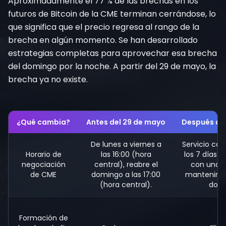
Aproximadamente el 77 % de las brechas en los
futuros de Bitcoin de la CME terminan cerrándose, lo
que significa que el precio regresa al rango de la
brecha en algún momento. Se han desarrollado
estrategias completas para aprovechar esa brecha
del domingo por la noche. A partir del 29 de mayo, la
brecha ya no existe.
¿Qué cambia?
Antes del 29 de mayo
Después de
De lunes a viernes a
Servicio casi
Horario de
las 16:00 (hora
los 7 días 
negociación
central), reabre el
con una 
de CME
domingo a las 17:00
mantenimie
(hora central).
dos 
Formación de