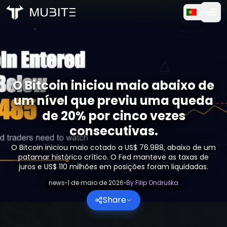
Como Funciona
Início
/
Relatórios Cripto
Teste Gratuito
/
O Bitcoin iniciou maio abaixo de um nível que previu u
O Bitcoin iniciou maio abaixo de
FAQ
um nível que previu uma queda
Depoimentos
de 20% por cinco vezes
consecutivas.
Trading
O Bitcoin iniciou maio cotado a US$ 76.988, abaixo de um
patamar histórico crítico. O Fed manteve as taxas de
Sobre Nós
juros e US$ 110 milhões em posições foram liquidadas.
news
•
1 de maio de 2026
•
By
Filip Ondruška
Entrar
Share