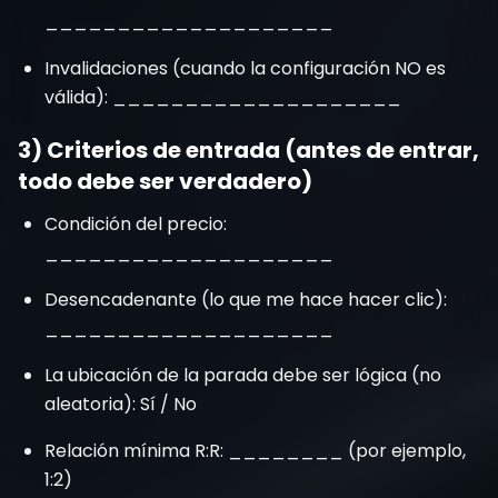
____________________
Invalidaciones (cuando la configuración NO es
válida): ____________________
3) Criterios de entrada (antes de entrar,
todo debe ser verdadero)
Condición del precio:
____________________
Desencadenante (lo que me hace hacer clic):
____________________
La ubicación de la parada debe ser lógica (no
aleatoria): Sí / No
Relación mínima R:R: ________ (por ejemplo,
1:2)