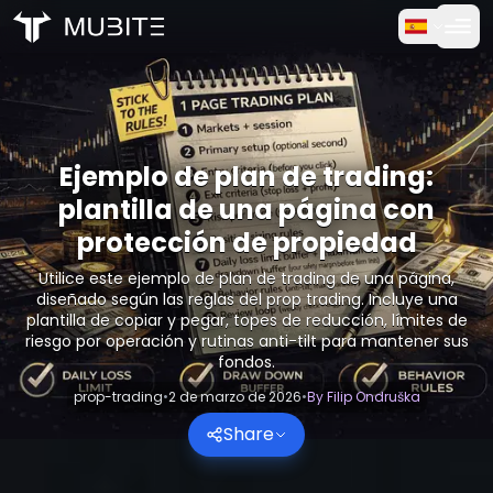
Cómo funciona
Inicio
/
Informes Cripto
Prueba Gratuita
/
Ejemplo de plan de trading: plantilla de una página con
Ejemplo de plan de trading:
Preguntas frecuentes
plantilla de una página con
protección de propiedad
Testimonios
Utilice este ejemplo de plan de trading de una página,
Trading
diseñado según las reglas del prop trading. Incluye una
plantilla de copiar y pegar, topes de reducción, límites de
riesgo por operación y rutinas anti-tilt para mantener sus
Sobre nosotros
fondos.
prop-trading
•
2 de marzo de 2026
•
By
Filip Ondruška
Iniciar sesión
Share