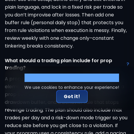
plain language, and lock in a fixed risk per trade so
you don’t improvise after losses. Then add one
buffer rule (personal daily stop) that protects you
from rule violations when execution is messy. Finally,
review weekly with one change only–constant
tinkering breaks consistency.
What should a trading plan include for prop
?
trading?
Cookie Settings
A prop trading plan should include the normal
elements (setup, entry criteria, exit criteria), plus a
We use cookies to enhance your experience!
prop overlay: daily loss limit buffer, maximum
Got it!
drawdown buffer, and a behavior rule that stops
revenge trading. The plan should also include max
trades per day and a risk-down mode trigger so you
reduce size before you get close to a violation. If
your program uses a consistency rule, add a pacing