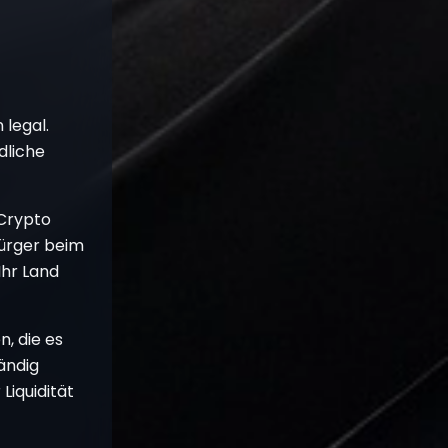
legal.
dliche
 Crypto
Bürger beim
Ihr Land
, die es
ändig
Liquidität