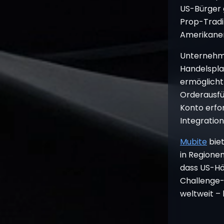
US-Bürger 
Prop-Tradi
Amerikaner
Unternehme
Handelsplat
ermöglicht
Orderausfü
Konto erfor
Integration
Mubite
bie
in Regione
dass US-Hä
Challenge-
weltweit –