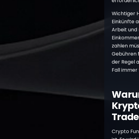
erforderlic
Wichtiger H
Einkünfte a
Arbeit und 
Einkommens
zahlen müs
Gebühren f
der Regel a
Fall immer
Warum
Krypt
Trade
Crypto Fun