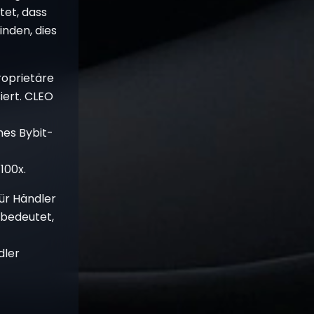
et, dass
inden, dies
roprietäre
iert. CLEO
hes Bybit-
-
100x.
für Händler
 bedeutet,
dler