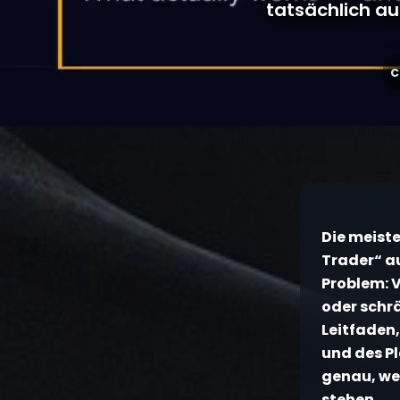
tatsächlich a
c
Die meiste
Trader“ a
Problem: 
oder schr
Leitfaden
und des Pl
genau, we
stehen.