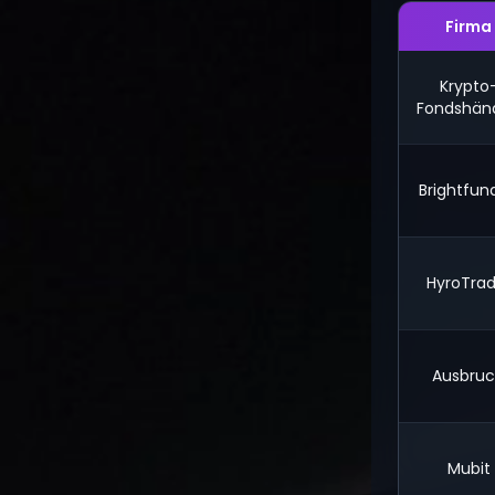
Firma
Krypto
Fondshänd
Brightfun
HyroTrad
Ausbru
Mubit