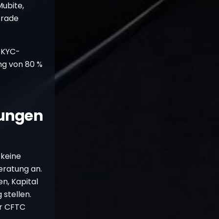
Mubite,
Trade
 KYC-
ng von 80 %
rungen
 keine
eratung an.
en, Kapital
stellen.
er CFTC