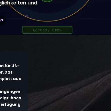
lichkeiten und
ka
n für US-
r. Das
mplett aus
edingungen
eigt Ihnen
 Verfügung