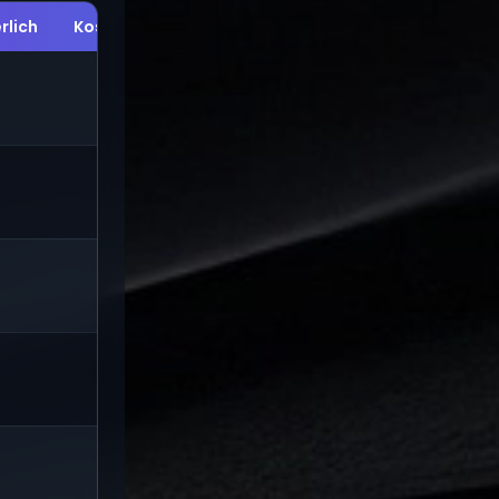
rlich
Kostenlose Testversion
Anfängliche Gewinnauft
NEIN
80%
NEIN
80%
✅ Ja
70 %
80 % (90 % kostenpflich
NEIN
Zusatz)
✅ Ja
80-90%