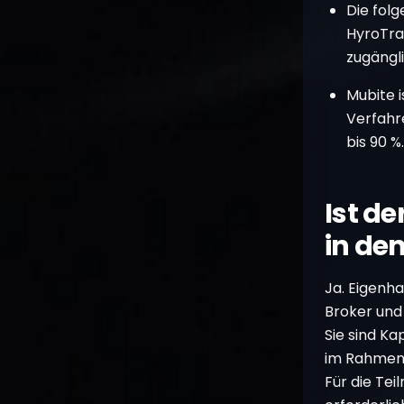
Die fol
HyroTra
zugängli
Mubite 
Verfahr
bis 90 %.
Ist d
in de
Ja. Eigenha
Broker und
Sie sind Ka
im Rahmen 
Für die Tei