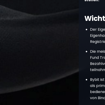
Wicht
Der Eig
Eigenha
Registri
Die mei
Fund Tr
Bezahlv
teilnahm
Bybit i
als prim
bedienen
von Bina