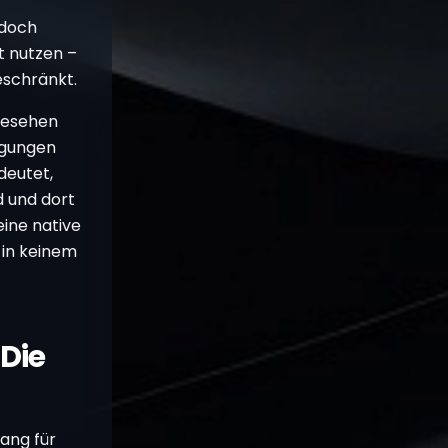
edoch
t nutzen –
schränkt.
gesehen
ngungen
deutet,
d und dort
eine native
 in keinem
Die
ang für