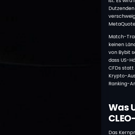
ist. Es wir
Dutzenden 
verschweig
MetaQuotes
Match-Trad
keinen Län
von Bybit 
dass US-Hä
CFDs statt
Krypto-Ausf
Ranking-Art
Was U
CLEO-
Das Kernpr