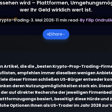
ussehen wird – Plattformen, Umgehungsmög
wer Ihr Geld wirklich wert ist.
rypto-trading
•
3. Mai 2026
•
11
min read
•
By
Filip Ondruš
Share
n Artikel, die die „besten Krypto-Prop-Trading-Firme
uflisten, empfehlen immer dieselben wenigen Anbiete
Viele dieser Firmen schließen US-Bürger entweder ko
änken deren Nutzungsmöglichkeiten stark ein. Dieser
, der auf direkter Recherche der jeweiligen Firmenb
attformzugangs basiert, beseitigt diese Hürde und z
lche Optionen Ihnen als US-Trader im Jahr 2026 zur