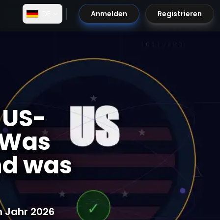
DE
Anmelden
Registrieren
 US-
 Was
nd was
m Jahr 2026