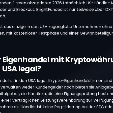
genden Firmen akzeptieren 2026 tatsächlich US-Händler: 
der und Breakout. BrightFunded ist nur teilweise über DX
ch.
ist das einzige in den USA zugängliche Unternehmen ohne
en, mit kostenloser Testphase und einer Gewinnbeteiligu
er Eigenhandel mit Kryptowäh
n USA legal?
ndel ist in den USA legal. Krypto-Eigenhandelsfirmen sind
 verwalten weder Kundengelder noch bieten sie Anlageb
pitalgeber, die Händlern, die eine Eignungsprüfung besteh
einer vertraglichen Leistungsvereinbarung zur Verfügung 
lnahme als Händler ist keine Registrierung bei der SEC od