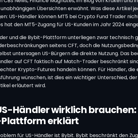
d in CBS News, Finance Magnates, im Blog von Kraken und in
unabhängigen Übersichten erwähnt. Was diese Artikel j
en: US-Händler können MT5 bei Crypto Fund Trader nich
 hat den MT5-Zugang für US-Kunden im Jahr 2024 einge
er und die Bybit-Plattform unterliegen zwar technisch 
derbeschränkungen seitens CFT, doch die Nutzungsbedi
selbst untersagen US-Bürgern die direkte Nutzung. Das be
ndler auf CFT faktisch auf Match-Trader beschränkt sin
 echter Krypto-Futures handeln können. Für Händler, die 
ührung wünschen, ist dies ein wichtiger Unterschied, der
ikel erläutert wird.
S-Händler wirklich brauchen: 
Plattform erklärt
oblem für US-Händler ist Bybit. Bybit beschränkt den Zug