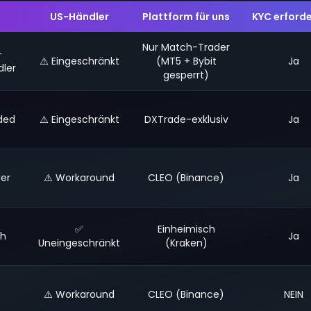
US-Händler
Plattform für uns
KYC erforde
Nur Match-Trader
-
⚠️ Eingeschränkt
(MT5 + Bybit
Ja
ler
gesperrt)
ded
⚠️ Eingeschränkt
DXTrade-exklusiv
Ja
er
⚠️ Workaround
CLEO (Binance)
Ja
✅
Einheimisch
ch
Ja
Uneingeschränkt
(Kraken)
⚠️ Workaround
CLEO (Binance)
NEIN