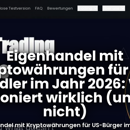
lose Testversion
FAQ
Bewertungen
Trading
Über uns
Blog
am
Elite-Programm
 Jahr 2026: Was funktioniert wirklich (und was nicht)
Eigenhandel mit
Dashboard
chaften
Partnerschaften
ptowährungen für
Warum Bybit?
dler im Jahr 2026:
Preise
ioniert wirklich (u
nicht)
ndel mit Kryptowährungen für US-Bürger i