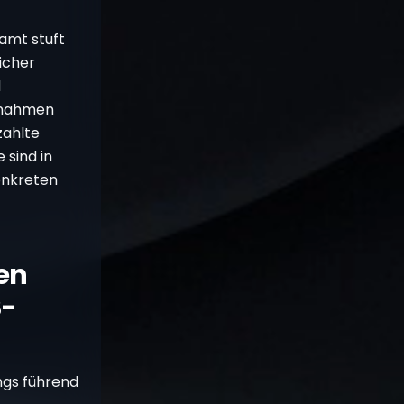
zamt stuft
icher
l
innahmen
zahlte
 sind in
onkreten
en
S-
ngs führend