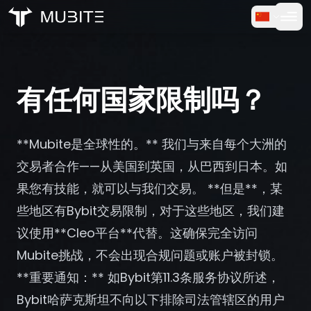
如何运作
首页
/
常见问题
免费试用
/
有任何国家限制吗？
有任何国家限制吗？
常见问题
**Mubite是全球性的。** 我们与来自每个大洲的
用户评价
交易者合作——从美国到英国，从巴西到日本。如
果您有技能，就可以与我们交易。 **但是**，某
交易
些地区有Bybit交易限制，对于这些地区，我们建
关于我们
议使用**Cleo平台**代替。这确保完全访问
Mubite挑战，不会出现合规问题或账户被封锁。
登录
**重要通知：** 如Bybit第11.3条服务协议所述，
Bybit哈萨克斯坦不向以下排除司法管辖区的用户