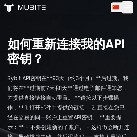
如何运作
首页
/
常见问题
免费试用
/
如何重新连接我的API密钥？
如何重新连接我的API
常见问题
密钥？
用户评价
Bybit API密钥在**93天（约3个月）**后过期。我
交易
们将在**过期前7天和1天**通过电子邮件通知您，
并提供直接链接自动重置。 **请按以下步骤操
关于我们
作：** 1. 打开邮件中提供的链接。 2. 直接在您已
经在交易的同一账户上重置API密钥。 **重要提
登录
示：** - 不要创建新的子账户。 - 这样做会断开连
接，导致挑战失败，并延迟流程——支持人员随后