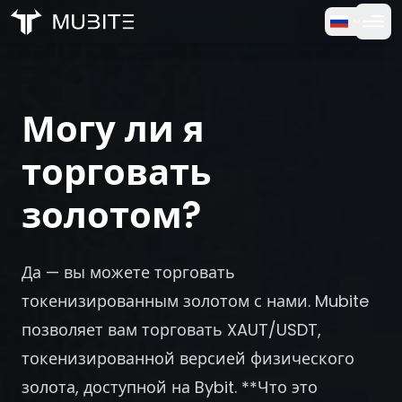
Как это работает
Главная
/
Часто задаваемые вопросы
Бесплатная Пробная Версия
/
Могу ли я торговать золотом?
Могу ли я
FAQ
торговать
Отзывы
золотом?
Торговля
Да — вы можете торговать
О нас
токенизированным золотом с нами. Mubite
позволяет вам торговать XAUT/USDT,
Войти
токенизированной версией физического
золота, доступной на Bybit. **Что это