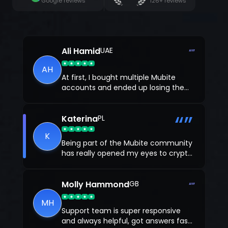
Google reviews
126+ reviews
등록
Ali Hamid
UAE
“”
AH
At first, I bought multiple Mubite
accounts and ended up losing them
all. Some losses were fair, but a few
were just my own mistakes. Feeling
“”
stuck, I decided to work with a coach
Katerina
PL
from Mubite, and that changed
K
everything.
Being part of the Mubite community
has really opened my eyes to crypto.
The discussions, resources, and
support from other traders have
helped me understand the real-
Molly Hammond
GB
“”
world impact and potential of crypto.
MH
Support team is super responsive
and always helpful, got answers fast