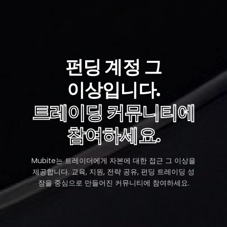
scaling up with a second,
process is 
everything has gone smoothly.
Definitely o
Payouts are always quick, even on
prop firms o
weekends.
펀딩 계정 그
이상입니다.
트레이딩 커뮤니티에
참여하세요.
Mubite는 트레이더에게 자본에 대한 접근 그 이상을
제공합니다. 교육, 지원, 전략 공유, 펀딩 트레이딩 성
장을 중심으로 만들어진 커뮤니티에 참여하세요.