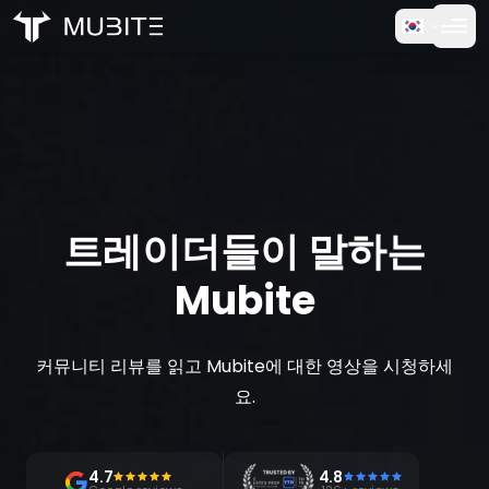
작동 방식
홈
/
후기
무료 체험
FAQ
트레이더들이 말하는
고객 후기
Mubite
거래
회사 소개
커뮤니티 리뷰를 읽고 Mubite에 대한 영상을 시청하세
요.
로그인
4.7
4.8