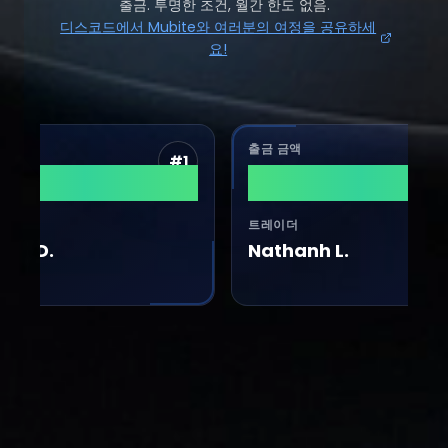
출금. 투명한 조건, 월간 한도 없음.
디스코드에서 Mubite와 여러분의 여정을 공유하세
요!
출금 금액
#
1
#
2
,320
$37,900
트레이더
 D.
Nathanh L.