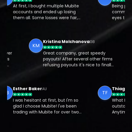
At first, I bought multiple Mubite
Being part 
accounts and ended up losing
community 
them all. Some losses were fair,
eyes to cryp
but a few were just my own
resources, 
mistakes. Feeling stuck, I decided
traders ha
to work with a coach from Mubite,
understand 
and that changed everything.
and potentia
Kristina Molchanova
GB
KM
irms over
Great company, great speedy
ubite is
payouts! After several other firms
tently
refusing payouts it's nice to finally
s. The
get a good prop firm!
e, and I
inely want
Esther Baker
Thiago Fe
AU
EB
TF
I was hesitant at first, but I'm so
What I love 
glad I choose Mubite! I've been
outstanding
trading with Mubite for over two
Anytime I'v
months now, and the experience
they've re
has been exceptional. From
instantly. T
opening my first account to
use, and the