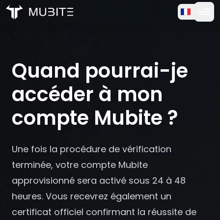
Comment ça marche
Accueil
/
FAQ
Essai Gratuit
/
Quand pourrai-je accéder à mon compte Mubite ?
Quand pourrai-je
FAQ
accéder à mon
Témoignages
compte Mubite ?
Trading
Une fois la procédure de vérification
À propos
terminée, votre compte Mubite
approvisionné sera activé sous 24 à 48
Connexion
heures. Vous recevrez également un
certificat officiel confirmant la réussite de