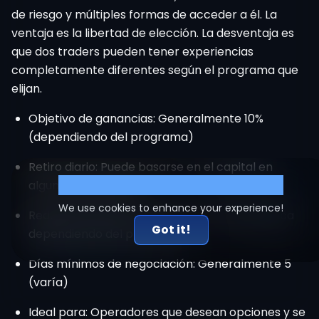
de riesgo y múltiples formas de acceder a él. La
ventaja es la libertad de elección. La desventaja es
que dos traders pueden tener experiencias
completamente diferentes según el programa que
elijan.
Objetivo de ganancias: Generalmente 10%
(dependiendo del programa)
Retiro diario: Puede basarse en el capital en
Cookie Settings
algunos programas.
We use cookies to enhance your experience!
Reducción máxima: A menudo relativa/estática
Got it!
dependiendo del programa.
Días mínimos de negociación: Generalmente 5
(varía)
Ideal para: Operadores que desean opciones y se