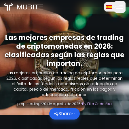
Cómo funciona
Inicio
/
Informes Cripto
Prueba Gratuita
/
Las mejores empresas de trading de criptomonedas en 20
Las mejores empresas de trading
de criptomonedas en 2026:
Preguntas frecuentes
clasificadas según las reglas que
importan.
Testimonios
Las mejores empresas de trading de criptomonedas para
Trading
2026, clasificadas según las reglas reales que determinan
el éxito de los fondos: mecanismos de reducción de
capital, precio de mercado, fricción en los pagos y
Sobre nosotros
adecuación del trader.
prop-trading
•
20 de agosto de 2025
•
By
Filip Ondruška
Iniciar sesión
Share