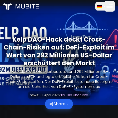
Wie es funktioniert
Startseite
/
Krypto Berichte
Kostenlose Testversion
/
Kelp DAO-Hack deckt Cross-Chain-Risiken auf: DeFi-Explo
Kelp DAO-Hack deckt Cross-
FAQ
Chain-Risiken auf: DeFi-Exploit im
Wert von 292 Millionen US-Dollar
Bewertungen
erschüttert den Markt
Trading
Der Kelp-DAO-Hack erbeutete rund 292 Millionen US-
Dollar in rsETH und legte erhebliche Risiken für Cross-
Chain-Bridges offen. Der DeFi-Exploit löste neue Besorgnis
Über uns
um die Sicherheit von DeFi-Fi-Systemen aus.
news
•
18. April 2026
•
By
Filip Ondruška
Anmelden
Share