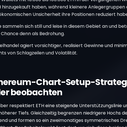
H hinzugekauft haben, während kleinere Anlegergruppen 
konomischen Unsicherheit ihre Positionen reduziert hab
 sammeln sich still und leise in diesem Gebiet an und be
s Chance denn als Bedrohung.
elhandel agiert vorsichtiger, realisiert Gewinne und minim
ts von Schlagzeilen und Volatilität.
thereum-Chart-Setup-Strategi
er beobachten
er respektiert ETH eine steigende Unterstützungslinie un
höherer Tiefs. Gleichzeitig begrenzen niedrigere Hochs d
end und formen so ein zweimonatiges symmetrisches Dr