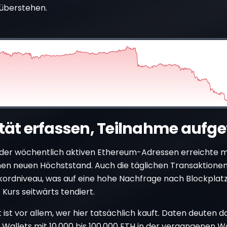
überstehen.
ität erfassen, Teilnahme aufget
 der wöchentlich aktiven Ethereum-Adressen erreichte m
nen neuen Höchststand. Auch die täglichen Transaktione
ekordniveau, was auf eine hohe Nachfrage nach Blockplatz
Kurs seitwärts tendiert.
 ist vor allem, wer hier tatsächlich kauft. Daten deuten da
 Wallets mit 10.000 bis 100.000 ETH in der vergangenen 