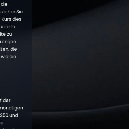
 die
uzieren Sie
 Kurs dies
asierte
te zu
trengen
ten, die
 wie ein
f der
imonatigen
.250 und
ie