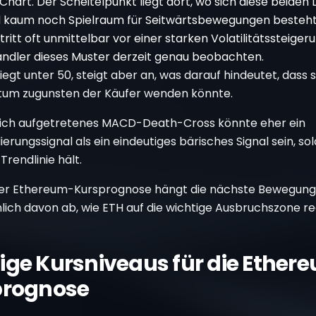
art. Der Scheitelpunkt liegt dort, wo sich diese beiden L
d kaum noch Spielraum für Seitwärtsbewegungen besteht
 tritt oft unmittelbar vor einer starken Volatilitätssteigeru
ndler dieses Muster derzeit genau beobachten.
liegt unter 50, steigt aber an, was darauf hindeutet, dass 
m zugunsten der Käufer wenden könnte.
zlich aufgetretenes MACD-Death-Cross könnte eher ein
ierungssignal als ein eindeutiges bärisches Signal sein, so
 Trendlinie hält.
der Ethereum-Kursprognose hängt die nächste Bewegung
lich davon ab, wie ETH auf die wichtige Ausbruchszone re
ige Kursniveaus für die Ether
prognose