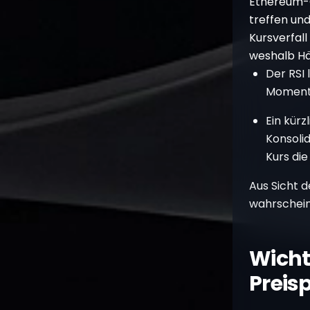
Ethereum-Ch
treffen un
Kursverfall
weshalb Hä
Der RSI 
Momentu
Ein kür
Konsolid
Kurs die
Aus Sicht 
wahrschein
Wicht
Preis