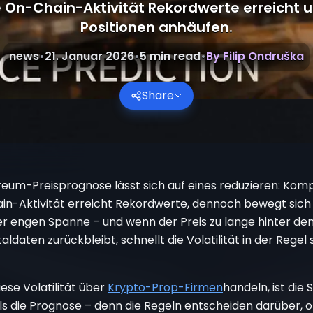
 On-Chain-Aktivität Rekordwerte erreicht u
Positionen anhäufen.
news
•
21. Januar 2026
•
5
min read
•
By
Filip Ondruška
Share
reum-Preisprognose lässt sich auf eines reduzieren: Komp
in-Aktivität erreicht Rekordwerte, dennoch bewegt sich
ner engen Spanne – und wenn der Preis zu lange hinter de
daten zurückbleibt, schnellt die Volatilität in der Regel 
ese Volatilität über
Krypto-Prop-Firmen
handeln, ist die 
ls die Prognose – denn die Regeln entscheiden darüber, o