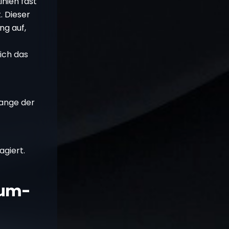
inien fast
. Dieser
ng auf,
sich das
lange der
agiert.
eum-