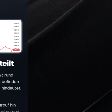
eilt
it rund
n befinden
 hindeutet,
rauf hin,
Woche rund