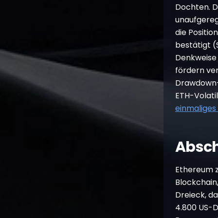
Dochten. D
unaufgeregt
die Positi
bestätigt (
Denkweise 
fördern ve
Drawdown- 
ETH-Volatil
einmaliges
Absch
Ethereum ze
Blockchain
Dreieck, d
4.800 US-Do