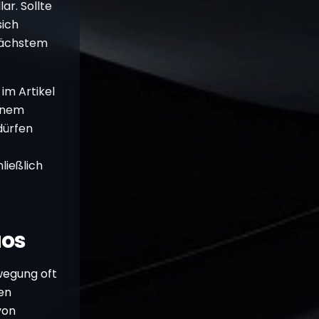
ar. Sollte
ich
 nächstem
im Artikel
einem
dürfen
ließlich
aos
wegung oft
en
von