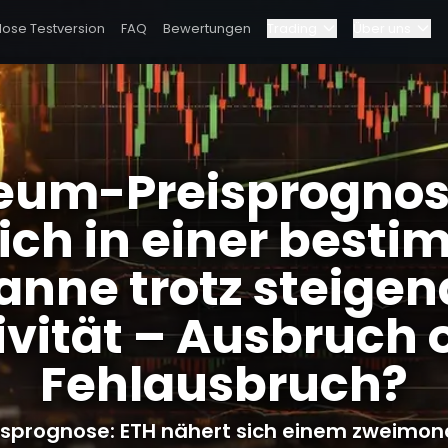
lose Testversion
FAQ
Bewertungen
Trading
Über uns
Blog
am
Elite-Programm
estimmten Spanne trotz steigender Aktivität – Ausbruch oder Fe
eum-Preisprognos
Dashboard
chaften
Partnerschaften
sich in einer best
Warum Bybit?
anne trotz steigen
Preise
ivität – Ausbruch 
Fehlausbruch?
sprognose: ETH nähert sich einem zweimona