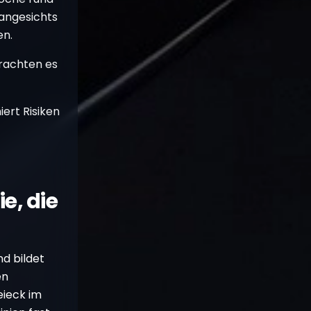
angesichts
en.
trachten es
iert Risiken
e, die
d bildet
en
eieck im