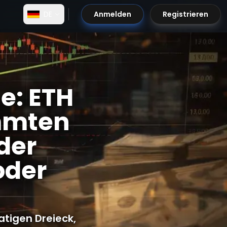
DE
Anmelden
Registrieren
hlausbruch?
e: ETH
immten
der
oder
tigen Dreieck,