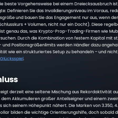
ie beste Vorgehensweise bei einem Dreiecksausbruch ist
e: Definieren Sie das Invalidierungsniveau im Voraus, red
onsgröße und bauen Sie das Engagement nur aus, wenn der
Schlusskurs + Volumen, nicht nur ein Docht). Diese regelb
ist genau das, was Krypto-Prop-Trading-Firmen wie Mubi
rsuchen. Durch die Kombination von festem Kapital mit s
und Positionsgrößenlimits werden Händler dazu angehal
ität wie ein strukturiertes Setup zu behandeln – und nicht
 Glücksspiel
.
luss
igt derzeit eine seltene Mischung aus Rekordaktivität au
, dem Akkumulieren großer Anteilseigner und einem zwe
as sich seinem Höhepunkt nähert. Die Marken von 3.350, 4
llar bilden die wichtige Orientierungshilfe, doch sobald d