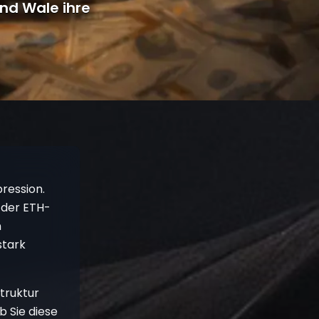
nd Wale ihre
ression.
 der ETH-
n
stark
Struktur
b Sie diese