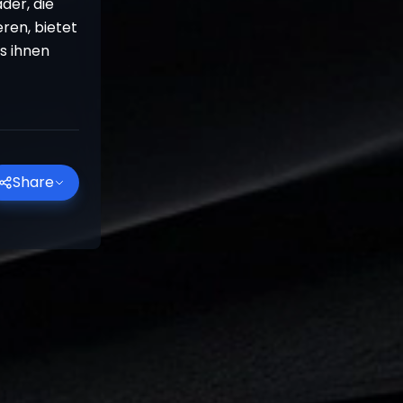
der, die
eren, bietet
s ihnen
Share