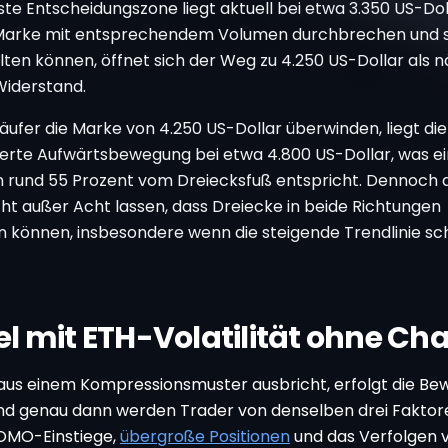
ste Entscheidungszone liegt aktuell bei etwa 3.350 US-Doll
Marke mit entsprechendem Volumen durchbrechen und s
lten können, öffnet sich der Weg zu 4.250 US-Dollar als
Widerstand.
ufer die Marke von 4.250 US-Dollar überwinden, liegt die 
ierte Aufwärtsbewegung bei etwa 4.800 US-Dollar, was 
n rund 55 Prozent vom Dreiecksfuß entspricht. Dennoch 
cht außer Acht lassen, dass Dreiecke in beide Richtungen
 können, insbesondere wenn die steigende Trendlinie sch
l mit ETH-Volatilität ohne Ch
us einem Kompressionsmuster ausbricht, erfolgt die Be
und genau dann werden Trader von denselben drei Faktor
FOMO-Einstiege,
übergroße Positionen
und das Verfolgen 