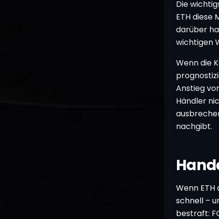
Die wichtig
ETH diese 
darüber ha
wichtigen 
Wenn die Kä
prognostiz
Anstieg vo
Händler ni
ausbrechen
nachgibt.
Hande
Wenn ETH a
schnell – 
bestraft: 