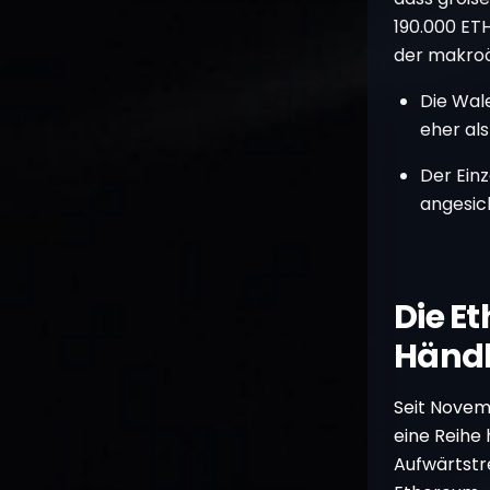
190.000 ET
der makroö
Die Wale
eher al
Der Einz
angesich
Die E
Händl
Seit Novemb
eine Reihe 
Aufwärtstr