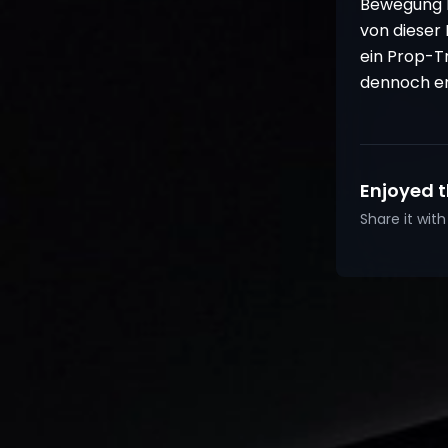
Bewegung be
von dieser 
ein Prop-
dennoch erm
Enjoyed t
Share it wi