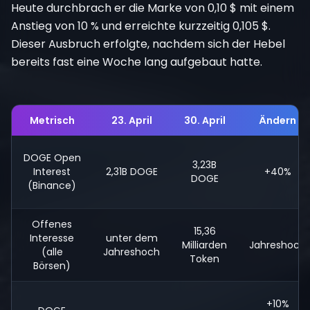
Heute durchbrach er die Marke von 0,10 $ mit einem
Anstieg von 10 % und erreichte kurzzeitig 0,105 $.
Dieser Ausbruch erfolgte, nachdem sich der Hebel
bereits fast eine Woche lang aufgebaut hatte.
Metrisch
23. April
30. April
Ändern
DOGE Open
3,23B
Interest
2,31B DOGE
+40%
DOGE
(Binance)
Offenes
15,36
Interesse
unter dem
Milliarden
Jahreshoch
(alle
Jahreshoch
Token
Börsen)
+10%