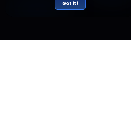
Got it!
Ähnliche Artikel
Die gleichen zwölf Institutionen sind nun
Validatoren der neuen Blockchain von Circle
geworden.
Circle hat BlackRock, DTCC, Visa, Mastercard und ICE als
Gründungsvalidatoren seiner Arc-Blockchain benannt, die
am 16. September startet.