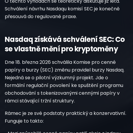
O těchto výhodách se teoreticky diskutuje již léta.
Schválení návrhu Nasdaqu komisí SEC je konečně
přesouvá do regulované praxe.
Nasdaq získává schválení SEC: Co
se vlastně mění pro kryptoměny
Dne 18. března 2026 schválila Komise pro cenné
papíry a burzy (SEC) změnu pravidel burzy Nasdaq.
Nejedná se o pilotní výzkumný projekt. Jde o
formální regulační povolení ke spuštění programu
obchodování s tokenizovanými cennými papíry v
rámci stávající tržní struktury.
Rámec je ze své podstaty praktický a konzervativní.
Funguje to takto: