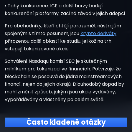
• Tahy konkurence: ICE a další burzy budují
konkurenční platformy; začíná závod v jejich adopci
Pro obchodníky, kteří chtějí porozumět nástrojům
spojeným s tímto posunem,
jsou
krypto deriváty
přirozenou další oblastí ke studiu, jelikož na trh
vstupují tokenizované akcie.
Schválení Nasdaqu komisí SEC je skutečným
milníkem pro tokenizaci ve financích. Potvrzuje, že
blockchain se posouvá do jádra mainstreamových
financí, nejen do jejich okrajů. Dlouhodobý dopad by
mohl změnit způsob, jakým jsou akcie vydávány,
vypořádávány a vlastněny po celém světě.
Často kladené otázky