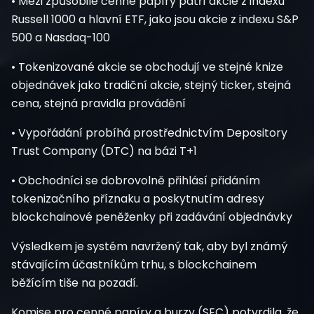
• Mezi způsobilé cenné papíry patří akcie z indexu
Russell 1000 a hlavní ETF, jako jsou akcie z indexu S&P
500 a Nasdaq-100
• Tokenizované akcie se obchodují ve stejné knize
objednávek jako tradiční akcie, stejný ticker, stejná
cena, stejná pravidla provádění
• Vypořádání probíhá prostřednictvím Depository
Trust Company (DTC) na bázi T+1
• Obchodníci se dobrovolně přihlásí přidáním
tokenizačního příznaku a poskytnutím adresy
blockchainové peněženky při zadávání objednávky
Výsledkem je systém navržený tak, aby byl známý
stávajícím účastníkům trhu, s blockchainem
běžícím tiše na pozadí.
Komise pro cenné papíry a burzy (SEC) potvrdila, že