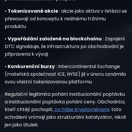
•
Tokenizované akcie
: akcie jako aktiva v řetězci se
přesouvají od konceptu k reálnému tržnímu
produktu
•
Vypořádání založené na blockchainu
: Zapojení
DTC signalizuje, že infrastruktura po obchodování je
připravena k vývoji
•
Konkurenční burzy
: Intercontinental Exchange
(mateřská společnost ICE, NYSE) již v únoru oznámila
svou vlastní tokenizovanou platformu
Regulační legitimita pohání institucionální poptávku
a institucionální poptávka pohání ceny. Obchodníci,
kteří chtějí pochopit,
co hýbe kryptoměnami,
toto
schválení vnímají jako strukturální katalyzátor, nikoli
jen jako titulek.