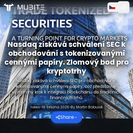
Jak to funguje
Domů
/
Krypto zprávy
Zkušební Verze Zdarma
/
Nasdaq získává schválení SEC k obchodování s tokenizo
Nasdaq získává schválení SEC k
FAQ
obchodování s tokenizovanými
cennými papíry. Zlomový bod pro
Reference
kryptotrhy
Obchodování
Nasdaq získává schválení SEC pro obchodování s
tokenizovanými cennými papíry, což představuje
významný krok k integraci blockchainu do tradičních
O nás
finančních trhů.
news
•
19. března 2026
•
By
Martin Babusik
Přihlásit se
Share