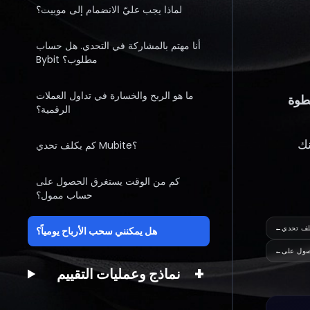
لماذا يجب عليّ الانضمام إلى موبيت؟
أنا مهتم بالمشاركة في التحدي. هل حساب
Bybit مطلوب؟
ما هو الربح والخسارة في تداول العملات
 للخطوة
الرقمية؟
نك
كم يكلف تحدي Mubite؟
كم من الوقت يستغرق الحصول على
حساب ممول؟
←
هل يمكنني سحب الأرباح يومياً؟
صول على
←
+
نماذج وعمليات التقييم