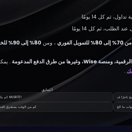
د الطلب، ثم كل 14 يومًا
من 70% إلى 80% للتمويل الفوري
، ومن
80% إلى 90%
غيرها من طرق الدفع المدعومة
. يمك
بك
.
السابق
ح تاجرًا ف
كم يكلف تحدي MUBITE؟
ات. ما الخ
كم من الوقت يستغرق الح