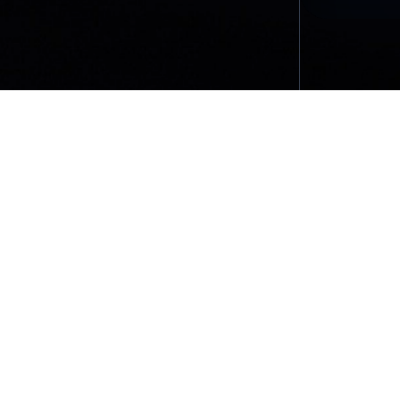
الأسئلة الشائعة
لموقع مقدمة من Mubite لأغراض تعليمية فقط. ليست توصية استثمارية أو نصيحة تجارية. التداول في الأسواق المالية ينطوي