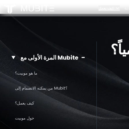
ية
كيف يعمل
كيف يعمل
فريقنا
قواعد التحدي
اتصل بنا
الرئيسية
اً؟
الأسئلة الشائعة
/
هل يمكنني سحب الأرباح يومياً؟
/
توسيع التحدي
الشراكات
−
المرة الأولى مع Mubite
ما هو موبيت؟
من يمكنه الانضمام إلى Mubit؟
كيف يعمل؟
حول موبيت