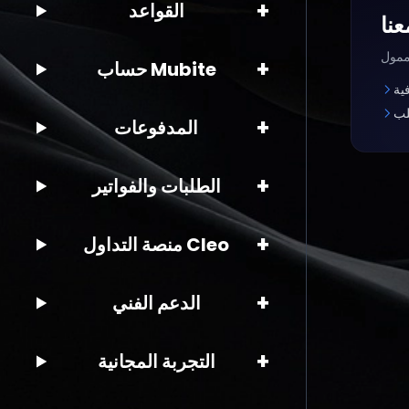
+
القواعد
+
حساب Mubite
ية
لب
+
المدفوعات
+
الطلبات والفواتير
+
منصة التداول Cleo
+
الدعم الفني
+
التجربة المجانية