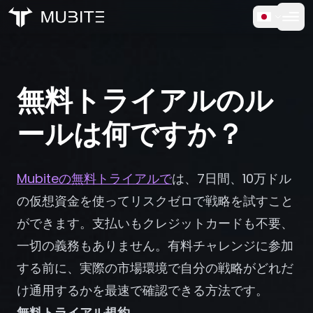
仕組み
ホーム
/
よくある質問
無料トライアル
/
無料トライアルのルールは何ですか？
無料トライアルのル
よくある質問
ールは何ですか？
お客様の声
Mubiteの無料トライアルで
は、7日間、10万ドル
トレーディング
の仮想資金を使ってリスクゼロで戦略を試すこと
ができます。支払いもクレジットカードも不要、
会社情報
一切の義務もありません。有料チャレンジに参加
する前に、実際の市場環境で自分の戦略がどれだ
ログイン
け通用するかを最速で確認できる方法です。
無料トライアル規約