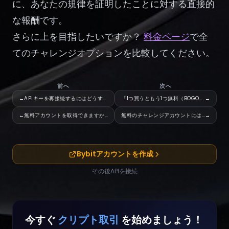
に、あなたの規律を証明したことに対する直接的
な報酬です。
さらに上を目指したいですか？
料金ページ
で全
てのチャレンジオプションを比較してください。
前へ
次へ
←
APIキーを再接続するにはどうすればよいですか？
「1つ買うともう1つ無料（BOGO）」とはどういうもので、ど
→
←
無料アカウントを取得できますか？
無料のチャレンジアカウントには、報酬の上限がありますか？
→
Bybitアカウントを作成
その後APIを接続
今すぐ
クリプト取引
を始めましょう！