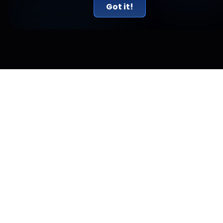
Got it!
Artículos relacionados
Nueva York acaba de demandar a Kalshi y ha
declarado que los mercados de predicción son
juegos de azar ilegales.
El 31 de julio, Nueva York demandó a Kalshi, alegando que sus
mercados de predicción constituían juegos de azar ilegales.
El verdadero conflicto radica en una disputa entre la