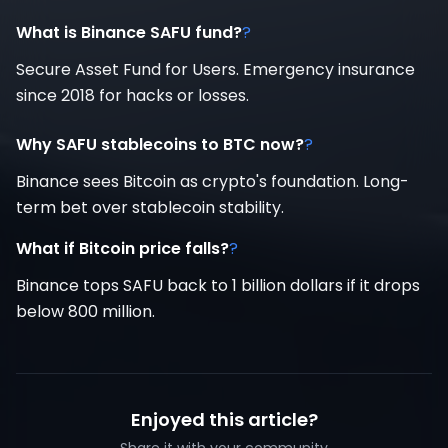
What is Binance SAFU fund?
?
Secure Asset Fund for Users. Emergency insurance
since 2018 for hacks or losses.
Why SAFU stablecoins to BTC now?
?
Binance sees Bitcoin as crypto's foundation. Long-
term bet over stablecoin stability.
What if Bitcoin price falls?
?
Binance tops SAFU back to 1 billion dollars if it drops
below 800 million.
Enjoyed this article?
Share it with your community