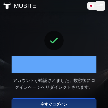
仕組み
ホーム
/
Verification Success
無料トライアル
よくある質問
お客様の声
メールの確認が完了しま
トレーディング
した！
会社情報
アカウントが確認されました。数秒後にロ
グインページへリダイレクトされます。
ログイン
今すぐログイン